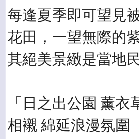
每逢夏季即可望見
花田，一望無際的
其絕美景緻是當地
「日之出公園 薰衣
相襯 綿延浪漫氛圍