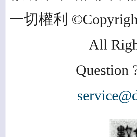
一切權利 ©Copyright 2
All Rig
Question ?
service@d