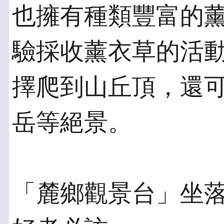
也擁有種類豐富的
驗採收薰衣草的活
擇爬到山丘頂，還
岳等絕景。
「麓鄉觀景台」坐落