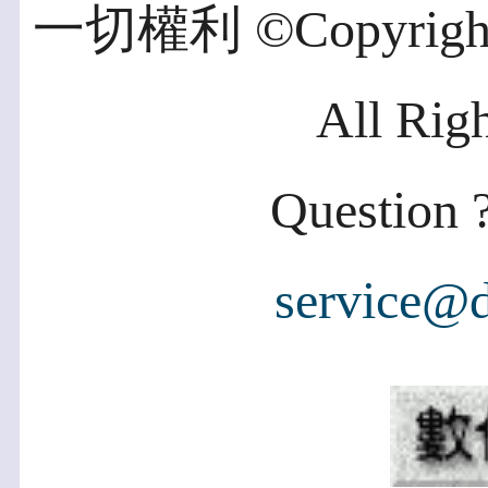
一切權利 ©Copyright 2
All Rig
Question ?
service@d