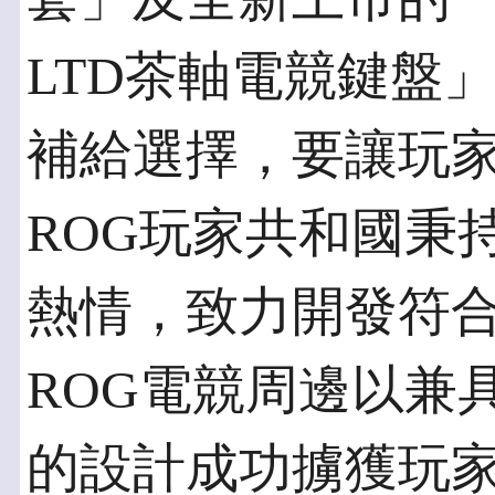
LTD茶軸電競鍵盤
補給選擇，要讓玩
ROG玩家共和國秉
熱情，致力開發符
ROG電競周邊以兼
的設計成功擄獲玩