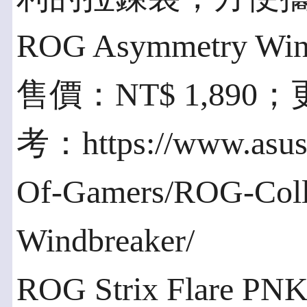
ROG Asymmetry 
售價：NT$ 1,8
考：https://www.asus
Of-Gamers/ROG-Col
Windbreaker/
ROG Strix Flar