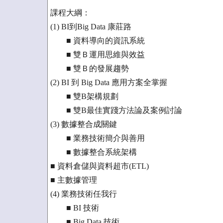
課程大綱：
(1) BI到Big Data 康莊路
■ 資料導向的資訊系統
■ 雙Ｂ運用思維與效益
■ 雙Ｂ的發展趨勢
(2) BI 到 Big Data 應用方案全掌握
■ 雙B架構規劃
■ 雙B最佳實踐方法論及案例討論
(3) 數據整合成關鍵
■ 業務技術簡介與善用
■ 數據整合系統架構
■ 資料倉儲與資料超市(ETL)
■ 主數據管理
(4) 業務技術任我行
■ BI 技術
■ Big Data 技術