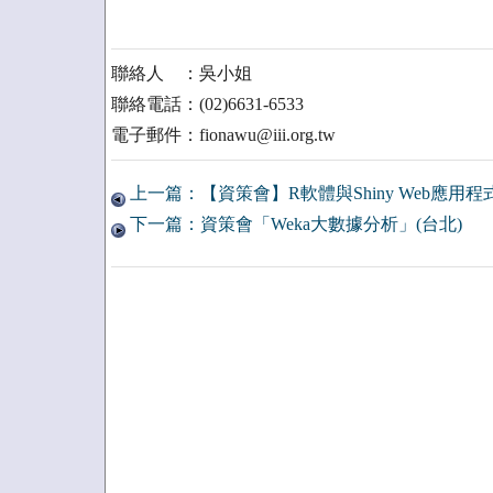
聯絡人 ：吳小姐
聯絡電話：(02)6631-6533
電子郵件：fionawu@iii.org.tw
上一篇：【資策會】R軟體與Shiny Web應用程式
下一篇：資策會「Weka大數據分析」(台北)