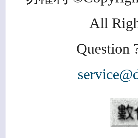
All Rig
Question ?
service@d