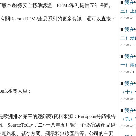
■
我在
1-1 (第三版本)醫療安全標準認證。REM2系列提供五年保固。
三）上
找到有關Recom REM2產品系列的更多資訊，還可以直接下
2023/06/25
■
我在
二）最
2023/06/18
■
我在
一）兩
2023/06/11
■
我在
onik相關人員：
（十）
2023/06/04
■
我在
nte GmbH) 是歐洲排名第三的經銷商(資料來源：European分銷報告
（九）
SourceToday，二○一八年五月號)。作為寬綫產品經
2023/05/28
及電路板、儲存方案、顯示和無線產品等。公司的主要