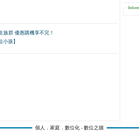
Inform
學生族群 優惠購機享不完！
位小孩】
個人．家庭．數位化 - 數位之牆