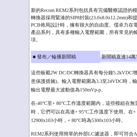
新的Recom REM2系列包括具有完備醫療認證的模
轉換器採用緊湊的SIP8封裝(23.0x8.0x12.2
PCB佈局設計時，擁有很大的自由度。儒卓力在電子商務
產品系列，具有多種輸入電壓範圍，所有常見的
項。
■ 發布／輪播新聞稿
新聞稿直達14
這些板載2W DC/DC轉換器具有每分鐘5.2kVDC增
患保護措施)。輸入電壓範圍為3.3至24VDC時，輸
輸出電壓最大波動值為150mVp-p。
在-40°C至+ 80°C工作溫度範圍內，這些模組
時，它們可以在高達+ 95°C工作溫度下使用。在+ 
12900x103小時，+ 80°C時為5300x103小時。
REM2系列使用簡單的外部LC濾波器，即可符合A/B類