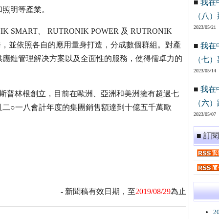
■
我在
和照明等產業。
（八）
2023/05/21
 SMART、 RUTRONIK POWER 及 RUTRONIK
服務，並依照各自的應用量身打造，分成數個群組。對產
■
我在
供應鏈管理解决方案以及全面性的服務，使得儒卓力的
（七）
2023/05/14
■
我在
於德國伊斯普林根創立，目前在歐洲、亞洲和美洲擁有超過七
（六）
且二○一八會計年度的集團銷售額達到十億五千萬歐
2023/05/07
■ 訂
- 新聞稿有效日期，至
2019/08/29
為止
2