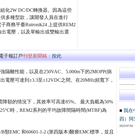
組化2W DC/DC轉換器。因為這些
mm)和提供多種型款，讓開發人員在進行
平臺Rutronik24 上提供REM2
輸出電壓，以及單輸出或雙輸出選
萬電子報訂戶
刊登新聞稿：
按此
強隔離性能，以及在250VAC、5.000m下的2MOPP(病
出電壓可達到±3.3至±12VDC之間。在20MHz頻寬下，
在無需降額的情況下，其效率可高達85%。 最大負載為50%
25°C時，REM2系列的平均故障間隔時間(MTBF)為
■
我在
四）阿
2023/07/02
EMC 和60601-1-2 (第四版本)醫療EMC標準，並且