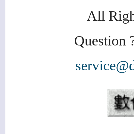
All Rig
Question ?
service@d