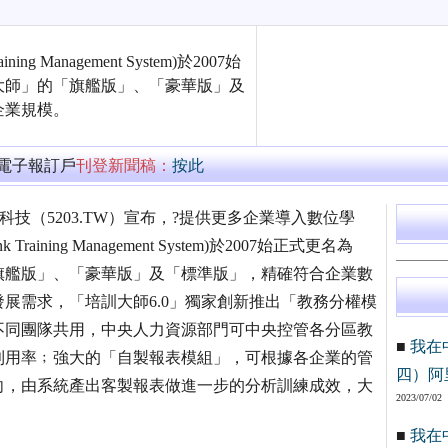
 Management System)於2007始
大師」的「旗艦版」、「豪華版」及
企業規模。
萬電子報訂戶
刊登新聞稿：
按此
技（5203.TW）宣布，?提供更多企業導入數位學
ining Management System)於2007始正式更名為
旗艦版」、「豪華版」及「標準版」，精確符合企業數
展需求，「培訓大師6.0」獨家創新推出「教務分權模
不同團隊共用，中央人力資源部門可中央控管各分區教
■
我在
利用率﹔強大的「自製報表模組」，可根據各企業的管
四）阿
向，由系統產出客製報表做進一步的分析訓練成效，大
2023/07/02
■
我在