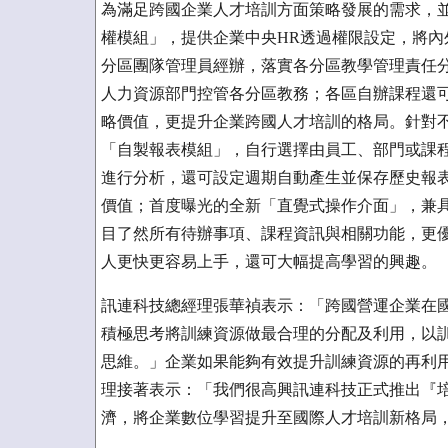
為滿足跨國企業人才培訓方面策略發展的需求，並
權模組」，提供企業中央HR透過權限設定，將
分區團隊管理員經辦，落實各分區教學管理責任
人力資源部門控管各分區教務；各區自辦課程還
略價值，更提升企業跨國人才培訓的格局。針對
「自製報表模組」，自行選擇由員工、部門或課
進行分析，還可設定週期自動產生並保存歷史報
價值；首度曝光的全新「直覺式操作介面」，兼
目了然所有待辦事項、課程資訊與相關功能，更
人更快更容易上手，還可大幅提高學習的興趣。
訊連科技總經理張華禎表示：「跨國營運企業在
積極思考將訓練資源做最合理的分配及利用，以
思維。」企業如果能夠有效提升訓練資源的再利
理接著表示：「我們很高興訊連科技正式推出『培
濟，將企業數位學習提升至國際人才培訓新格局