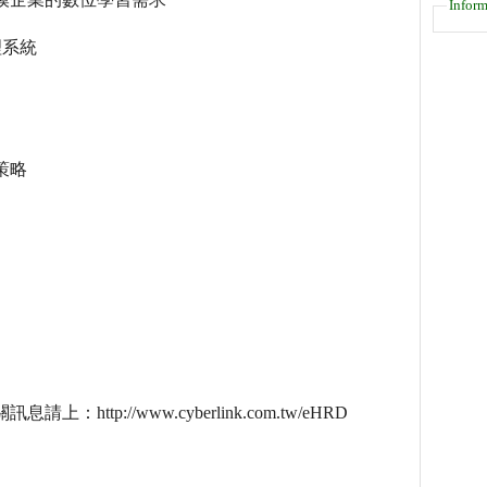
Inform
理系統
策略
p://www.cyberlink.com.tw/eHRD