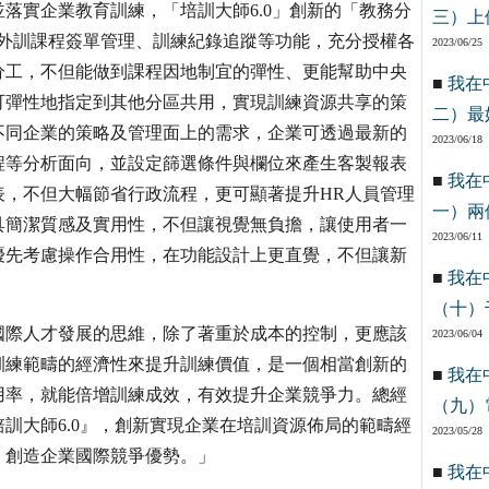
落實企業教育訓練，「培訓大師6.0」創新的「教務分
三）上
內外訓課程簽單管理、訓練紀錄追蹤等功能，充分授權各
2023/06/25
分工，不但能做到課程因地制宜的彈性、更能幫助中央
■
我在
可彈性地指定到其他分區共用，實現訓練資源共享的策
二）最
不同企業的策略及管理面上的需求，企業可透過最新的
2023/06/18
程等分析面向，並設定篩選條件與欄位來產生客製報表
■
我在
表，不但大幅節省行政流程，更可顯著提升HR人員管理
一）兩
具簡潔質感及實用性，不但讓視覺無負擔，讓使用者一
2023/06/11
優先考慮操作合用性，在功能設計上更直覺，不但讓新
■
我在
（十）
國際人才發展的思維，除了著重於成本的控制，更應該
2023/06/04
訓練範疇的經濟性來提升訓練價值，是一個相當創新的
■
我在
用率，就能倍增訓練成效，有效提升企業競爭力。總經
（九）
訓大師6.0』，創新實現企業在培訓資源佈局的範疇經
2023/05/28
，創造企業國際競爭優勢。」
■
我在