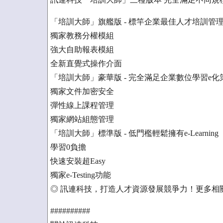
「培訓大師」旗艦版 - 標竿企業最佳人才培訓管
獨家教務分權模組
強大自助報表模組
全新直覺式操作介面
「培訓大師」豪華版 - 完全滿足企業數位學習e化
獨家文件加密安全
彈性線上課程管理
獨家網站組態管理
「培訓大師」標準版 - 低門檻輕鬆擁有e-Learning
學習0負擔
快速安裝超Easy
獨家e-Testing功能
◎ 訊連科技，打造人才資源發展競爭力！更多相關訊息請上：htt
##########