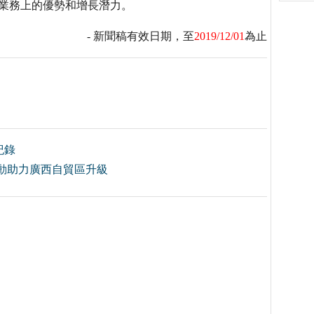
帶來業務上的優勢和增長潛力。
- 新聞稿有效日期，至
2019/12/01
為止
紀錄
動助力廣西自貿區升級