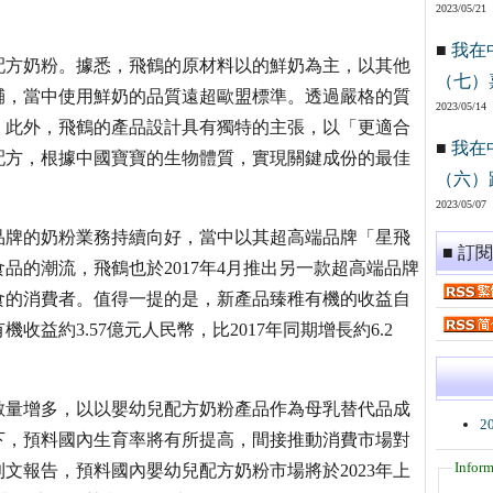
2023/05/21
■
我在
配方奶粉。據悉，飛鶴的原材料以的鮮奶為主，以其他
（七）
輔，當中使用鮮奶的品質遠超歐盟標準。透過嚴格的質
2023/05/14
。此外，飛鶴的產品設計具有獨特的主張，以「更適合
■
我在
配方，根據中國寶寶的生物體質，實現關鍵成份的最佳
（六）
2023/05/07
品牌的奶粉業務持續向好，當中以其超高端品牌「星飛
■ 訂
品的潮流，飛鶴也於2017年4月推出另一款超高端品牌
食的消費者。值得一提的是，新產品臻稚有機的收益自
收益約3.57億元人民幣，比2017年同期增長約6.2
數量增多，以以嬰幼兒配方奶粉產品作為母乳替代品成
2
下，預料國內生育率將有所提高，間接推動消費市場對
Inform
文報告，預料國內嬰幼兒配方奶粉市場將於2023年上