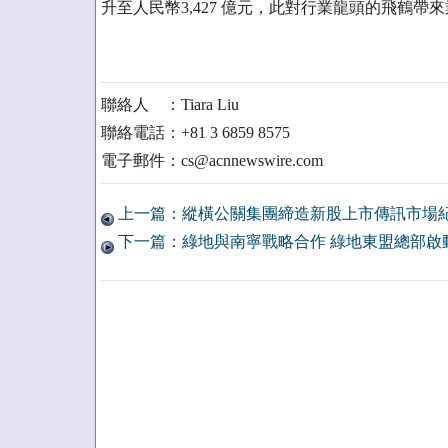
升至人民幣3,427 億元，此對行業龍頭的飛鶴
聯絡人 ：Tiara Liu
聯絡電話：+81 3 6859 8575
電子郵件：cs@acnnewswire.com
上一篇：縱橫公關集團締造新股上市傳訊市場
下一篇：綠地與南寧戰略合作 綠地東盟總部啟