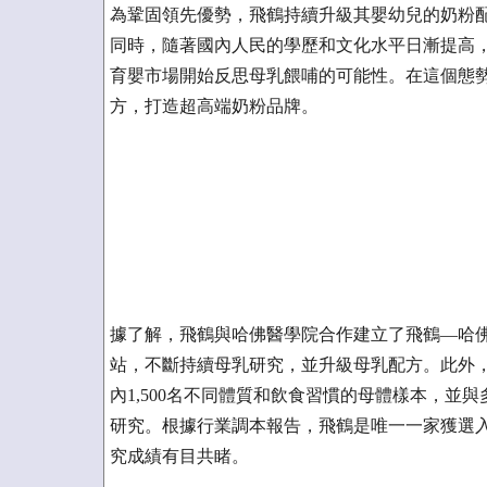
為鞏固領先優勢，飛鶴持續升級其嬰幼兒的奶粉
同時，隨著國內人民的學歷和文化水平日漸提高
育嬰市場開始反思母乳餵哺的可能性。在這個態
方，打造超高端奶粉品牌。
據了解，飛鶴與哈佛醫學院合作建立了飛鶴—哈佛
站，不斷持續母乳研究，並升級母乳配方。此外
內1,500名不同體質和飲食習慣的母體樣本，並
研究。根據行業調本報告，飛鶴是唯一一家獲選入
究成績有目共睹。