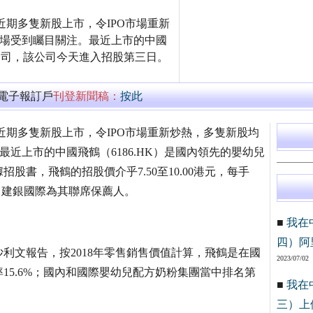
體報道，近期多隻新股上市，令IPO市場重新
市場受到矚目關注。最近上市的中國
粉公司，該公司今天進入招股第三日。
萬電子報訂戶
刊登新聞稿：
按此
媒體報道，近期多隻新股上市，令IPO市場重新炒熱，多隻新股均
最近上市的中國飛鶴（6186.HK）是國內領先的嬰幼兒
書，飛鶴的招股價介乎7.50至10.00港元，每手
國際、建銀國際為其聯席保薦人。
■
我在
四）阿
利文報告，按2018年零售銷售價值計算，飛鶴是在國
2023/07/02
15.6%；國內和國際嬰幼兒配方奶粉集團當中排名第
■
我在
三）上