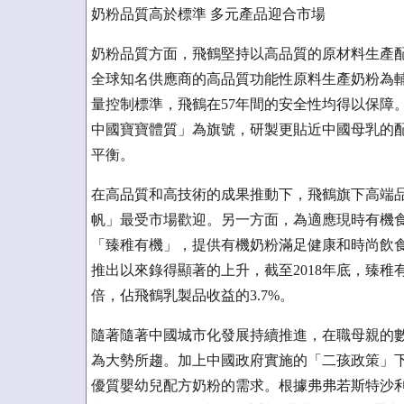
奶粉品質高於標準 多元產品迎合市場
奶粉品質方面，飛鶴堅持以高品質的原材料生產
全球知名供應商的高品質功能性原料生產奶粉為
量控制標準，飛鶴在57年間的安全性均得以保障
中國寶寶體質」為旗號，研製更貼近中國母乳的
平衡。
在高品質和高技術的成果推動下，飛鶴旗下高端
帆」最受市場歡迎。另一方面，為適應現時有機食
「臻稚有機」，提供有機奶粉滿足健康和時尚飲
推出以來錄得顯著的上升，截至2018年底，臻稚有機
倍，佔飛鶴乳製品收益的3.7%。
隨著隨著中國城市化發展持續推進，在職母親的
為大勢所趨。加上中國政府實施的「二孩政策」
優質嬰幼兒配方奶粉的需求。根據弗弗若斯特沙利