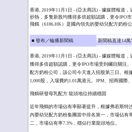
香港, 2019年11月1日 - (亞太商訊) - 據媒
炒熱，多隻新股均獲得多倍超額認購，更令IPO
飛鶴（6186.HK）是國內領先的嬰幼兒配方奶
■ 發布／輪播新聞稿
新聞稿直達14
香港, 2019年11月1日 - (亞太商訊) - 據
獲得多倍超額認購，更令IPO市場受到矚目關注。
配方奶粉公司，該公司今天進入招股第三日。根據招股
1,000股，入場費約1.01萬港元。JPM、招商
飛鶴研發母乳配方 龍頭地位持續穩固
近年飛鶴的市場佔有率顯著提升，根據弗若斯特沙
內嬰幼兒配方奶粉集團當中排名第一，市場佔有率
二，市場佔有率7.3%，穩佔行業龍頭地位。