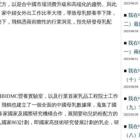
配方，以迎合中國市場消費升級和高端化的趨勢。與此
2023/06/25
，家中婦女外出工作比率大增，導致母乳餵養率下降，
■
我在
勢下，飛鶴憑藉前瞻性的行業洞見，預先研發母乳配
二）最
2023/06/18
■
我在
一）兩
2023/06/11
■
我在
（十）
2023/06/04
BIDMC營養實驗室，以及行業首家乳品工程院士工作
■
我在
，飛鶴也建立了一個全面的中國母乳數據庫，蒐集了國
（九）
與多家國家及國際研究機構合作，展開嬰幼兒奶粉配方的
2023/05/28
國家863計劃，即國家高技術研究發展計劃的乳企，研
■
我在
（八）