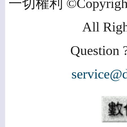
一切權利 ©Copyright 2
All Rig
Question ?
service@d