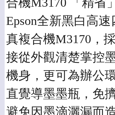
合機M3170 「精
Epson全新黑白高
真複合機M3170
接從外觀清楚掌控
機身，更可為辦公
直覺導墨墨瓶，免
避免因墨滴灑漏而