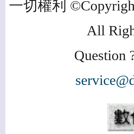
一切權利 ©Copyright 2
All Rig
Question ?
service@d