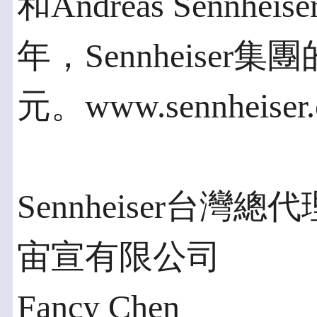
和Andreas Sennh
年，Sennheiser
元。www.sennheiser
Sennheiser台灣
宙宣有限公司
Fancy Chen