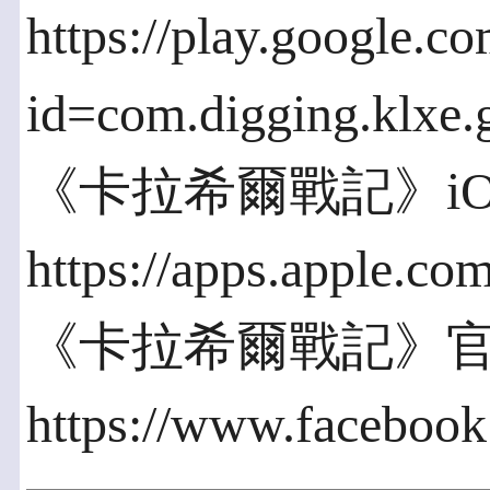
https://play.google.co
id=com.digging.klxe.
《卡拉希爾戰記》iO
https://apps.apple.c
《卡拉希爾戰記》
https://www.facebook