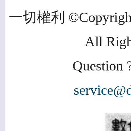
一切權利 ©Copyright 2
All Rig
Question ?
service@d