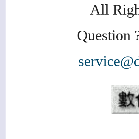
All Rig
Question ?
service@d