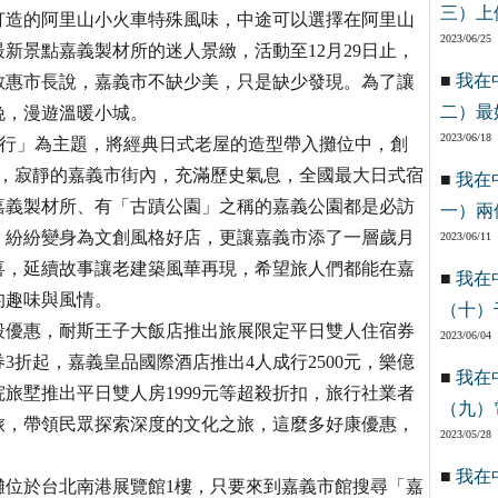
三）上
打造的阿里山小火車特殊風味，中途可以選擇在阿里山
2023/06/25
新景點嘉義製材所的迷人景緻，活動至12月29日止，
■
我在
敏惠市長說，嘉義市不缺少美，只是缺少發現。為了讓
二）最
晚，漫遊溫暖小城。
2023/06/18
旅行」為主題，將經典日式老屋的造型帶入攤位中，創
都，寂靜的嘉義市街內，充滿歷史氣息，全國最大日式宿
■
我在
嘉義製材所、有「古蹟公園」之稱的嘉義公園都是必訪
一）兩
，紛紛變身為文創風格好店，更讓嘉義市添了一層歲月
2023/06/11
喜，延續故事讓老建築風華再現，希望旅人們都能在嘉
■
我在
的趣味與風情。
（十）
優惠，耐斯王子大飯店推出旅展限定平日雙人住宿券
2023/06/04
3折起，嘉義皇品國際酒店推出4人成行2500元，樂億
■
我在
院旅墅推出平日雙人房1999元等超殺折扣，旅行社業者
（九）
旅，帶領民眾探索深度的文化之旅，這麼多好康優惠，
2023/05/28
■
我在
的展攤位於台北南港展覽館1樓，只要來到嘉義市館搜尋「嘉