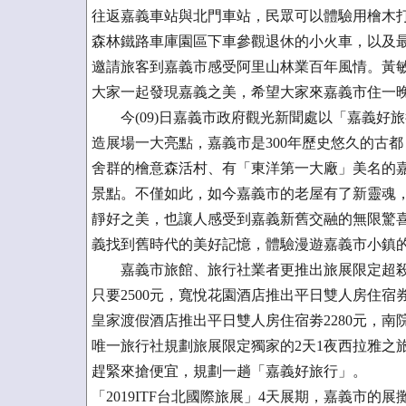
往返嘉義車站與北門車站，民眾可以體驗用檜木
森林鐵路車庫園區下車參觀退休的小火車，以及最
邀請旅客到嘉義市感受阿里山林業百年風情。黃
大家一起發現嘉義之美，希望大家來嘉義市住一
今(09)日嘉義市政府觀光新聞處以「嘉義好
造展場一大亮點，嘉義市是300年歷史悠久的古
舍群的檜意森活村、有「東洋第一大廠」美名的
景點。不僅如此，如今嘉義市的老屋有了新靈魂
靜好之美，也讓人感受到嘉義新舊交融的無限驚
義找到舊時代的美好記憶，體驗漫遊嘉義市小鎮
嘉義市旅館、旅行社業者更推出旅展限定超殺
只要2500元，寬悅花園酒店推出平日雙人房住宿券
皇家渡假酒店推出平日雙人房住宿劵2280元，南
唯一旅行社規劃旅展限定獨家的2天1夜西拉雅之
趕緊來搶便宜，規劃一趟「嘉義好旅行」。
「2019ITF台北國際旅展」4天展期，嘉義市