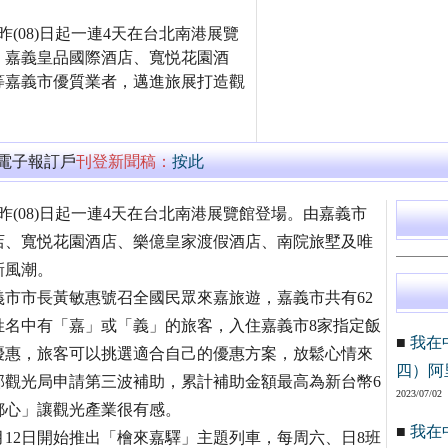
昨(08)日起一連4天在台北南港展覽
、嘉義皇品國際酒店、寬悦花園酒
等嘉義市優質業者，邁進旅展打造觀
萬電子報訂戶
刊登新聞稿：
按此
」昨(08)日起一連4天在台北南港展覽館登場。由嘉義市
店、寬悦花園酒店、樂億皇家渡假酒店、南院旅墅及唯
新風潮。
市長黃敏惠號召全國民眾來嘉旅遊，嘉義市共有62
姓名中有「嘉」或「義」的旅客，入住嘉義市8家指定飯
■
我在
優惠，旅客可以挑選適合自己的優惠方案，放鬆心情來
四）阿
部觀光局申請第三波補助，累計補助金額最高為新台幣6
2023/07/02
都心」讓觀光產業很有感。
■
我在
12日開始推出「檜來嘉驛」主題列車，每周六、日8班