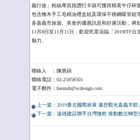
義行旅」粉絲專頁按讚打卡就可獲得精美牛仔杯套
包含檜木手工皂精油禮盒組及環保不锈鋼吸管組等
多嘉義市旅遊、美食的優惠訊息和好康活動，將於
11月8日至11月11日，歡迎民眾蒞臨「2019IT
魅力。
聯絡人 ：陳惠娟
聯絡電話：02-25858501
電子郵件：hannah@scdesign.com
上一篇：2019臺北國際旅展 邀您觀光嘉義市館
下一篇：遠雄建設聯手台灣微軟 推動數位轉型