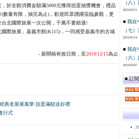
（八）
，於全館消費金額滿5000元獲得扭蛋抽獎機會，禮品
2023/05/21
(數量有限，抽完為止)，歡迎民眾踴躍蒞臨參觀，更
■
我在
台北國際旅展一次公開，千萬不要錯過!
（七）
F台北國際旅展」嘉義市館(K115)，一同感受嘉義市的古城
2023/05/14
■
我在
- 新聞稿有效日期，至
2019/12/15
為止
（六）
2023/05/07
■ 訂
 經典老屋展風華 扭蛋滿額送好禮
進行式
2