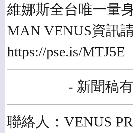
維娜斯全台唯一量
MAN VENUS資
https://pse.is/MTJ5E
- 新聞稿有
聯絡人：VENUS PR