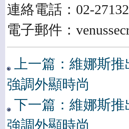
連絡電話：02-27132
電子郵件：venussecret
上一篇：維娜斯推出男
強調外顯時尚
下一篇：維娜斯推出男
強調外顯時尚