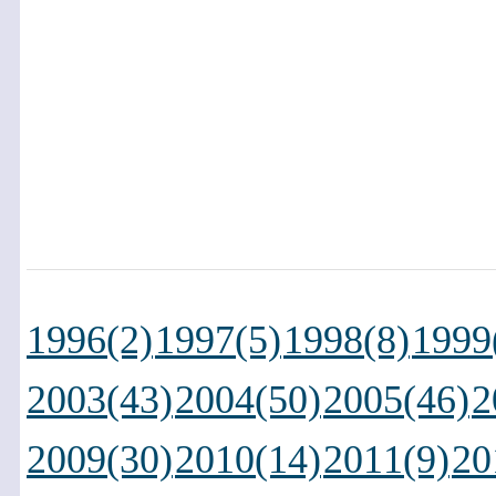
1996(2)
1997(5)
1998(8)
1999
2003(43)
2004(50)
2005(46)
2
2009(30)
2010(14)
2011(9)
20