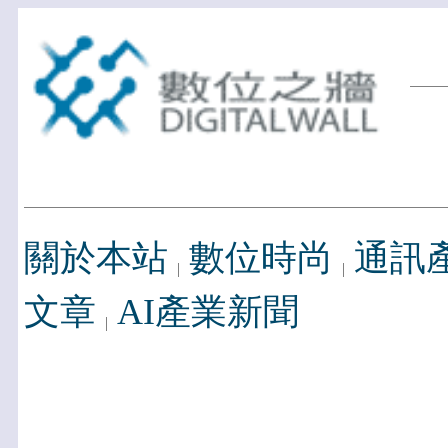
關於本站
數位時尚
通訊
文章
AI產業新聞