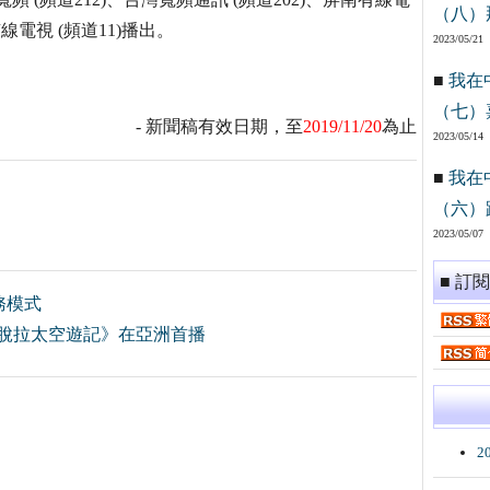
（八）
有線電視 (頻道11)播出。
2023/05/21
■
我在
（七）
- 新聞稿有效日期，至
2019/11/20
為止
2023/05/14
■
我在
（六）
2023/05/07
■ 訂
務模式
佩脫拉太空遊記》在亞洲首播
2