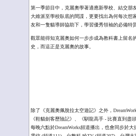
第一季節目中，克麗奧學著適應新學校、結交朋
大維派至學校臥底的間諜，更要找出為何每次想
友和一隻貓導師協助下，學習優秀領袖的必備特
觀眾能得知克麗奧如何一步步成為教科書上留名
史，而這正是克麗奧的故事。
除了《克麗奧佩脫拉太空遊記》之外，DreamWor
《鞋貓劍客歷險記》、《馴龍高手 - 比賽直到盡
每晚六點於DreamWorks頻道播出，也會同步於大揚
電信 (頻道111)、台數科‧哈TV (頻道207)、台灣