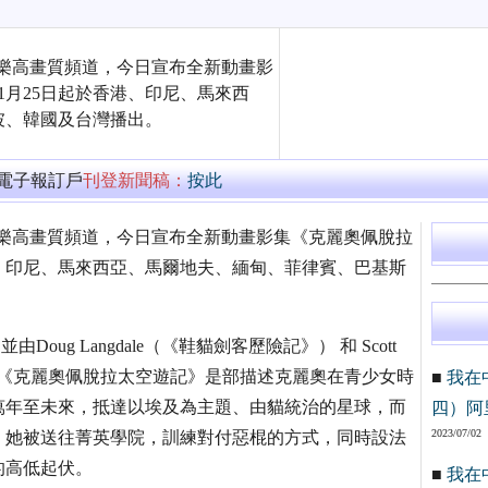
親子娛樂高畫質頻道，今日宣布全新動畫影
1月25日起於香港、印尼、馬來西
坡、韓國及台灣播出。
萬電子報訂戶
刊登新聞稿：
按此
候親子娛樂高畫質頻道，今日宣布全新動畫影集《克麗奧佩脫拉
港、印尼、馬來西亞、馬爾地夫、緬甸、菲律賓、巴基斯
Doug Langdale（《鞋貓劍客歷險記》） 和 Scott
片。《克麗奧佩脫拉太空遊記》是部描述克麗奧在青少女時
■
我在
萬年至未來，抵達以埃及為主題、由貓統治的星球，而
四）阿
2023/07/02
，她被送往菁英學院，訓練對付惡棍的方式，同時設法
的高低起伏。
■
我在