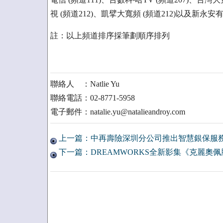
視 (頻道212)、凱擘大寬頻 (頻道212)以及新永安
註：以上頻道排序採筆劃順序排列
聯絡人 ：Natlie Yu
聯絡電話：02-8771-5958
電子郵件：natalie.yu@natalieandroy.com
上一篇：中再壽險深圳分公司推出智慧銀保服
下一篇：DREAMWORKS全新影集《克麗奧