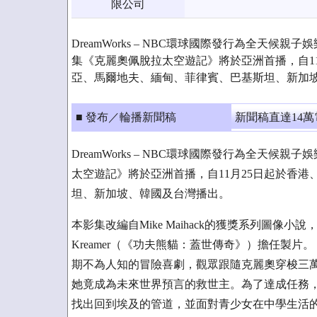
限公司
DreamWorks – NBC環球國際發行為全天候
集《克麗奧佩脫拉太空遊記》將於亞洲首播，自1
亞、馬爾地夫、緬甸、菲律賓、巴基斯坦、新加
■ 發布／輪播新聞稿
新聞稿直達14
DreamWorks – NBC環球國際發行為全天
太空遊記》將於亞洲首播，自11月25日起於香
坦、新加坡、韓國及台灣播出。
本影集改編自Mike Maihack的獲獎系列圖像小說，並由
Kreamer（《功夫熊貓：蓋世傳奇》）擔任製
期不為人知的冒險喜劇，觀眾跟隨克麗奧穿梭三
她竟成為未來世界預言的救世主。為了達成任務
找出回到埃及的管道，並面對青少女在中學生活