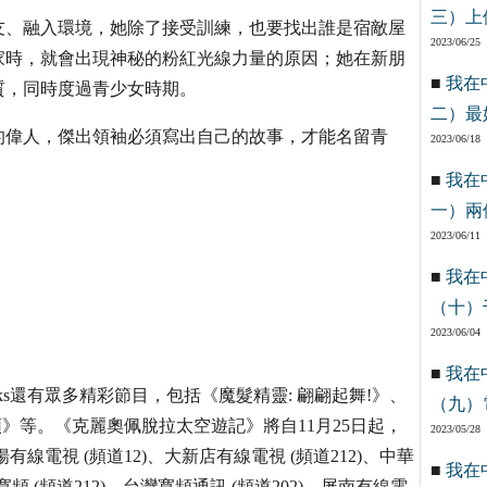
三）上
友、融入環境，她除了接受訓練，也要找出誰是宿敵屋
2023/06/25
家時，就會出現神秘的粉紅光線力量的原因；她在新朋
■
我在
質，同時度過青少女時期。
二）最
的偉人，傑出領袖必須寫出自己的故事，才能名留青
2023/06/18
■
我在
一）兩
2023/06/11
■
我在
（十）
2023/06/04
■
我在
ks還有眾多精彩節目，包括《魔髮精靈: 翩翩起舞!》、
（九）
頭》等。《克麗奧佩脫拉太空遊記》將自11月25日起，
2023/05/28
有線電視 (頻道12)、大新店有線電視 (頻道212)、中華
■
我在
大寬頻 (頻道212)、台灣寬頻通訊 (頻道202)、屏南有線電