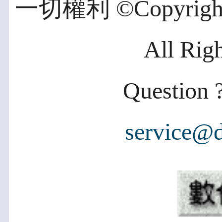
一切權利 ©Copyright 2
All Rig
Question ?
service@d