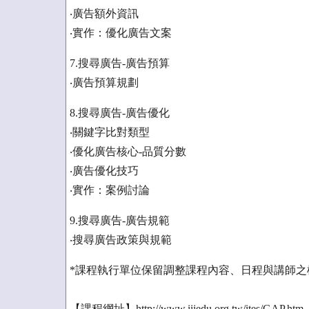
‧廣告額外資訊
‧實作：優化廣告文案
7.搜尋廣告-廣告預算
‧廣告預算規劃
8.搜尋廣告-廣告優化
‧關鍵字比對類型
‧優化廣告核心-品質分數
‧廣告優化技巧
‧實作：案例討論
9.搜尋廣告-廣告規範
‧搜尋廣告政策與規範
*課程執行單位保留調整課程內容、日程與講師之
【課程網址】http://www.iiiedu.org.tw/ites/GAP.htm