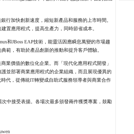
道銀行加快創新速度，縮短新產品和服務的上市時間。
速建置應用程式，提高生產力，同時節省成本。
e Linux和JBoss EAP技術，能靈活因應瞬息萬變的市場趨
的典範，有助於產品創新的推動和提升客戶體驗。
造商業價值的數位化企業。而「現代化應用程式開發」
維護並部署商業應用程式的企業組織，而且展現優異的
化時代，從傳統IT轉變成自助式服務領導者與商業合作
10站巡迴場次中接受表揚。各場次最多頒發兩件獲獎專案，鼓勵
uwen