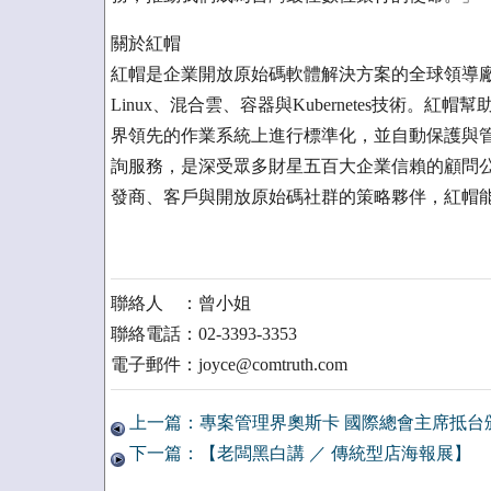
關於紅帽
紅帽是企業開放原始碼軟體解決方案的全球領導
Linux、混合雲、容器與Kubernetes技術。
界領先的作業系統上進行標準化，並自動保護與
詢服務，是深受眾多財星五百大企業信賴的顧問
發商、客戶與開放原始碼社群的策略夥伴，紅帽
聯絡人 ：曾小姐
聯絡電話：02-3393-3353
電子郵件：joyce@comtruth.com
上一篇：專案管理界奧斯卡 國際總會主席抵台
下一篇：【老闆黑白講 ／ 傳統型店海報展】