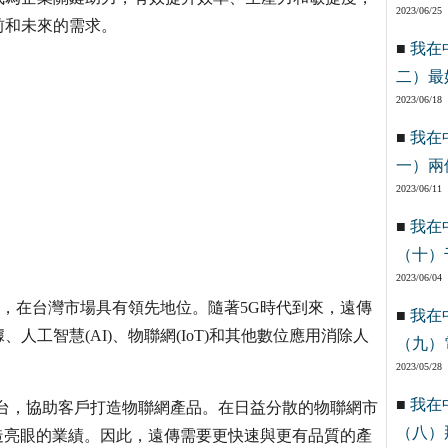
2023/06/25
前和未來的需求。
■
我在
二）最
2023/06/18
■
我在
一）兩
2023/06/11
■
我在
（十）
2023/06/04
應商，在台灣市場具有領先地位。隨著5G時代到來，遠傳
■
我在
工智慧(AI)、物聯網(IoT)和其他數位應用消除人
（九）
2023/05/28
■
我在
AT)物聯網平台，協助客戶打造物聯網產品。在日益分散的物聯網市
（八）
造亮眼的業績。因此，遠傳需要更快速與更有品質的產