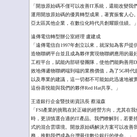
「開放原始碼不僅可以改善IT系統，還能改變我
運用開放原始碼的優異轉型成果，著實振奮人心
亞太區其他企業，在數位化時代共創耀眼佳績。
遠傳電信轉型辦公室經理 盧建成
「遠傳電信自1997年創立以來，就深知為客戶
造物聯網平台並且成為夥伴實現物聯網應用的最
工程平台，賦能內部研發團隊，使他們能夠善用De
效地傳遞物聯網端到端的業務價值，為了5G時代的
以及專業的建議，這一切都不可能如此迅速地被
這份喜悅能與我們的夥伴Red Hat共享。」
王道銀行企金暨技術資訊長 蔡滋森
「FSI產業的挑戰在於正確的經營方向，尤其在
時，更須慎選合適的IT產品。我們瞭解到，若要
式的混合雲環境。開放原始碼解決方案可以改善我
務，推動我們成為台灣最佳數位銀行的使命。」