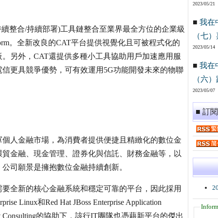
2023/05/21
■
我在
CI/CD(持續整合/持續部署)工具鏈整合至業界最全方位的企業級
（七）
ntainer Platform。全新改良的CAT平台提供視覺化且可被程式化的
2023/05/14
。另外，CAT還提供多種小工具協助用戶加速應用服
■
我在
信更具競爭優勢，可有效運用5G功能開發未來的物聯
（六）
2023/05/07
■ 訂
進軍個人金融市場，為消費者提供便捷且精緻化的數位金
環貿金融、現金管理、證券化與信託、財務金融等，以
，公司願景是擁抱數位金融持續創新。
2
需要全新的核心金融系統和穩定可靠的平台，因此採用
nux和Red Hat JBoss Enterprise Application
Inform
d Hat Consulting的協助下，該行IT團隊也憑藉新平台的傑出