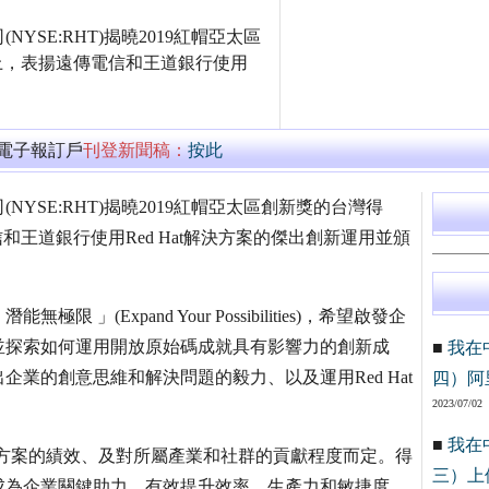
SE:RHT)揭曉2019紅帽亞太區
ei大會上，表揚遠傳電信和王道銀行使用
萬電子報訂戶
刊登新聞稿：
按此
YSE:RHT)揭曉2019紅帽亞太區創新獎的台灣得
揚遠傳電信和王道銀行使用Red Hat解決方案的傑出創新運用並頒
」(Expand Your Possibilities)，希望啟發企
並探索如何運用開放原始碼成就具有影響力的創新成
■
我在
企業的創意思維和解決問題的毅力、以及運用Red Hat
四）阿
2023/07/02
■
我在
解決方案的績效、及對所屬產業和社群的貢獻程度而定。得
三）上
成為企業關鍵助力，有效提升效率、生產力和敏捷度，