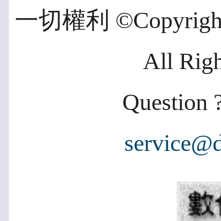
一切權利 ©Copyright 2
All Rig
Question ?
service@d