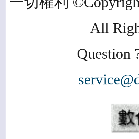
一切權利 ©Copyright 2
All Rig
Question ?
service@d