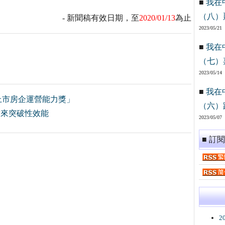
■
我在
（八）
- 新聞稿有效日期，至
2020/01/13
為止
2023/05/21
■
我在
（七）
2023/05/14
■
我在
中國上市房企運營能力獎」
（六）
ro帶來突破性效能
2023/05/07
■ 訂
2