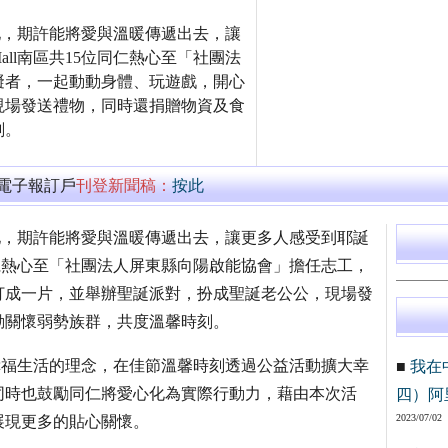
饋在地，期許能將愛與溫暖傳遞出去，讓
Mall南區共15位同仁熱心至「社團法
礙者，一起動動身體、玩遊戲，開心
現場發送禮物，同時還捐贈物資及食
刻。
萬電子報訂戶
刊登新聞稿：
按此
回饋在地，期許能將愛與溫暖傳遞出去，讓更多人感受到耶誕
15位同仁熱心至「社團法人屏東縣向陽啟能協會」擔任志工，
打成一片，並舉辦聖誕派對，扮成聖誕老公公，現場發
動關懷弱勢族群，共度溫馨時刻。
持創造幸福生活的理念，在佳節溫馨時刻透過公益活動擴大幸
■
我在
同時也鼓勵同仁將愛心化為實際行動力，藉由本次活
四）阿
2023/07/02
展現更多的貼心關懷。