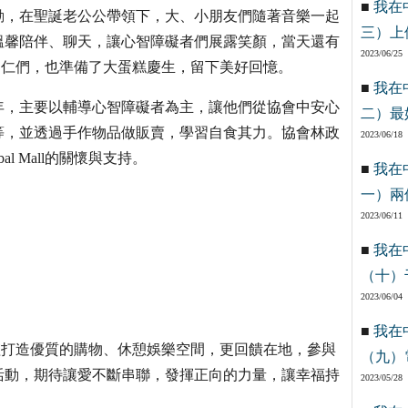
■
我在
動，在聖誕老公公帶領下，大、小朋友們隨著音樂一起
三）上
溫馨陪伴、聊天，讓心智障礙者們展露笑顏，當天還有
2023/06/25
屏東市同仁們，也準備了大蛋糕慶生，留下美好回憶。
■
我在
年，主要以輔導心智障礙者為主，讓他們從協會中安心
二）最
等，並透過手作物品做販賣，學習自食其力。協會林政
2023/06/18
l Mall的關懷與支持。
■
我在
一）兩
2023/06/11
■
我在
（十）
2023/06/04
■
我在
福，不僅打造優質的購物、休憩娛樂空間，更回饋在地，參與
（九）
活動，期待讓愛不斷串聯，發揮正向的力量，讓幸福持
2023/05/28