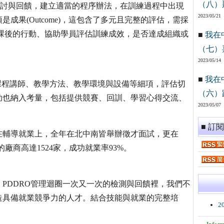
（八）
議的檢討與回饋，建立適當的程序辦法，在訓練過程中出現
2023/05/21
成果(Outcome)，這包含了多元且完整的評估，需採
課後的行動、協助學員評估訓練成效，是否達成組織或
■
我在
（七）
2023/05/14
■
我在
、課程講師、教學方法、教學環境與設備等細項，評估切
（六）
助也納入考量，包括提供競賽、回訓、學習心得交流、
2023/05/07
■ 訂
在輔導就業上，全年在北中南皆舉辦徵才面試，更在
廠商高達1524家，成功就業率93%。
」PDDRO管理迴圈一次又一次的檢測與回饋裡，我們不
造具備就業競爭力的人才。結合技能與就業的完整培
2