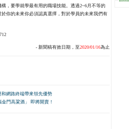
Inform
構，要學就學最有用的職場技能。透過2~6月不等的
對於你的未來你必須認真選擇，對於學員的未來我們有
712
- 新聞稿有效日期，至
2020/01/16
為止
式視覺和網路終端帶來領先優勢
福金門高粱酒」 即將開賣！