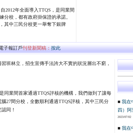
自2012年全面導入TTQS，是同業間
訓練分校，都有政府掛保證的承諾。
核，其中三民分校更一舉奪下銀牌
萬電子報訂戶
刊登新聞稿：
按此
補習班林立，招生宣傳手法誇大不實的狀況層出不窮，
。
S，是同業間首家通過TTQS評核的機構，我們做到了讓每
腦27間分校，全數順利通過TTQS評核，其中三民分
■
我在
定認同！
四）阿
2023/07/02
■
我在