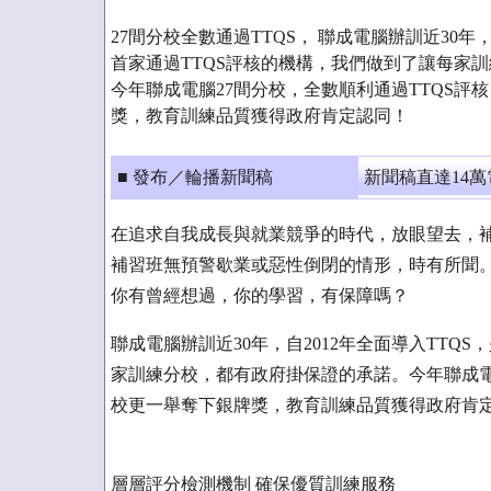
27間分校全數通過TTQS， 聯成電腦辦訓近30年，
首家通過TTQS評核的機構，我們做到了讓每家
今年聯成電腦27間分校，全數順利通過TTQS評
獎，教育訓練品質獲得政府肯定認同！
■ 發布／輪播新聞稿
新聞稿直達14
在追求自我成長與就業競爭的時代，放眼望去，
補習班無預警歇業或惡性倒閉的情形，時有所聞
你有曾經想過，你的學習，有保障嗎？
聯成電腦辦訓近30年，自2012年全面導入TTQ
家訓練分校，都有政府掛保證的承諾。今年聯成電
校更一舉奪下銀牌獎，教育訓練品質獲得政府肯
層層評分檢測機制 確保優質訓練服務