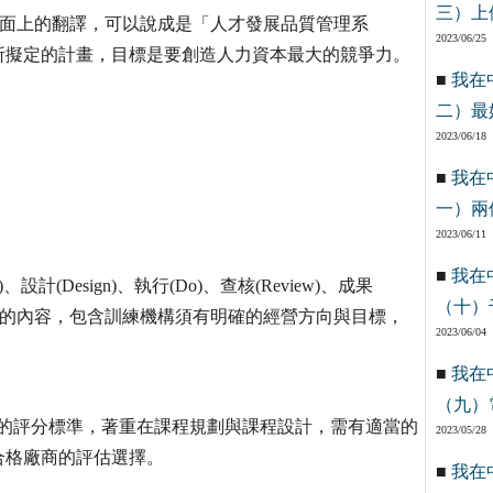
三）上
System），就字面上的翻譯，可以說成是「人才發展品質管理系
2023/06/25
所擬定的計畫，目標是要創造人力資本最大的競爭力。
■
我在
二）最
2023/06/18
■
我在
一）兩
2023/06/11
■
我在
(Design)、執行(Do)、查核(Review)、成果
（十）
，主要評核的內容，包含訓練機構須有明確的經營方向與目標，
2023/06/04
■
我在
（九）
到主要的評分標準，著重在課程規劃與課程設計，需有適當的
2023/05/28
合格廠商的評估選擇。
■
我在