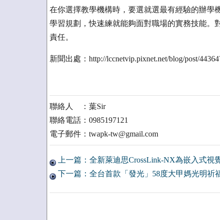
在你選擇教學機構時，要選就選最有經驗的辦學機
學習規劃，快速練就能夠面對職場的實務技能。
責任。
新聞出處：http://lccnetvip.pixnet.net/blog/post/44364
聯絡人 ：葉Sir
聯絡電話：0985197121
電子郵件：twapk-tw@gmail.com
上一篇：全新萊迪思CrossLink-NX為嵌入
下一篇：全台首款「發光」58度大甲媽光明祈