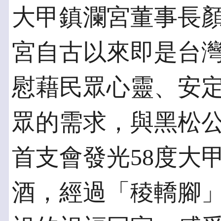
大甲鎮瀾宮董事長
宮自古以來即是台
慰藉民眾心靈、安
眾的需求，與黑松
首支會發光58度大
酒，經過「稜轎腳