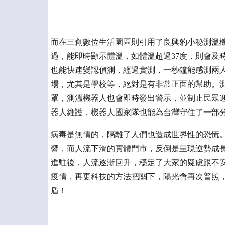
而在三創數位生活園區則引用了良興豹小秘測溫
過，能即時顯示體溫，如體溫超過37度，則會及
也能快速變認偵測，經過實測，一秒鐘能感測兩
場，尤其是學校等，絕對是有非常正面的幫助。
罩，測溫機器人也會即時發出警示，並制止民眾
器人維護，機器人國家隊也能為台灣守住了一部
病毒是無情的，隔離了人們也造成世界性的恐慌
響，而人流下滑的實體門市，反倒是呈現逆勢成
進駐後，人流逐漸回升，穩定了大家的疑慮跟不安
疫情，再更科技的方法把關下，陽光會再次普照
盾！