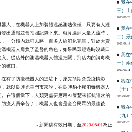
■
我在
三）上
2023/06/25
機器人，在機器人上加裝體溫感測熱像儀，只要有人經
■
我在
時發出通報並會拍照記錄下來。就算遇到大量人流時，
二）最
人，一分鐘內就可以將一百多人給消化完畢，對於大賣
2023/06/18
測溫機器人肩負了監督的角色，如果民眾經過時沒戴口
■
我在
進入。從店外的測溫機器人體溫把關，到店內的消毒機
一）兩
分的破口。
2023/06/11
。在有了防疫機器人的進駐下，原先預期會受疫情影
■
我在
長，就以良興光華門市來說，在良興豹小秘消毒機器人
（十）
。在這個當下，人類更需要應用AI智慧來抵抗這次的
2023/06/04
，防疫人員辛苦了，機器人也會是全台民眾的最佳後
■
我在
（九）
2023/05/28
- 新聞稿有效日期，至
2020/05/01
為止