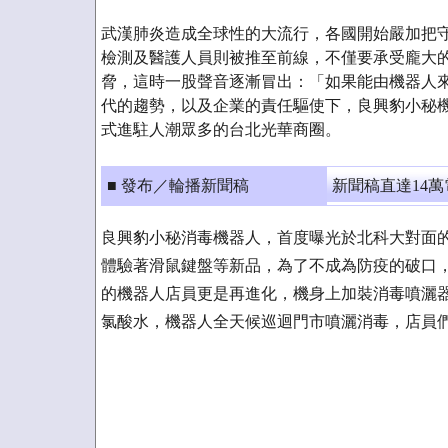
武漢肺炎造成全球性的大流行，各國開始嚴加把
檢測及醫護人員則被推至前線，不僅要承受龐大
脅，這時一股聲音逐漸冒出：「如果能由機器人
代的趨勢，以及企業的責任驅使下，良興豹小秘
式進駐人潮眾多的台北光華商圈。
■ 發布／輪播新聞稿
新聞稿直達14
良興豹小秘消毒機器人，首度曝光於北科大對面的
體驗著滑鼠鍵盤等新品，為了不成為防疫的破口
的機器人店員更是再進化，機身上加裝消毒噴灑
氯酸水，機器人全天候巡迴門市噴灑消毒，店員