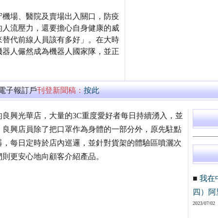
守機場、醫院及賣場出入關口，防疫
的人流壓力，還要擔心自身健康的威
來替代前線人員該有多好」。在大時
機器人儼然成為機器人國家隊，並正
萬電子報訂戶
刊登新聞稿：
按此
良興光華店，大量的3C重度愛好者每日持續湧入，並
，良興店員除了把口罩作為身體的一部分外，原先駐點
器，每日定時於店內巡邏，並針對貨架的體驗區噴灑次
們則更安心地向顧客介紹產品。
■
我在
四）阿
2023/07/02