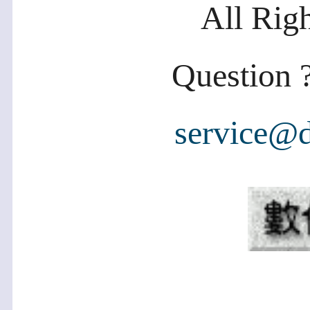
All Rig
Question ?
service@d