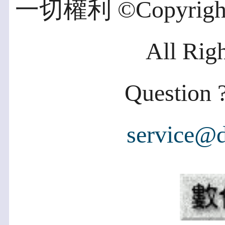
一切權利 ©Copyright 2
All Rig
Question ?
service@d