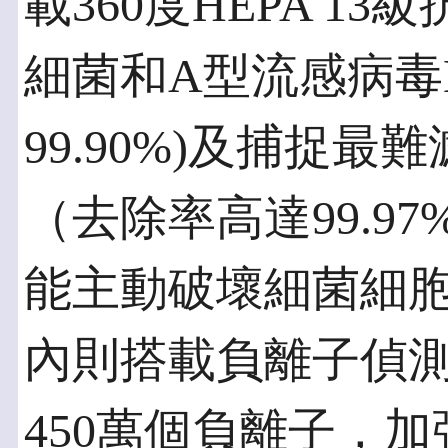
載360度HEPA 1
細菌和A型流感病毒H
99.90%)及捕捉最
（去除率高達99.9
能主動破壞細菌細
內則搭載負離子偵
450萬個負離子，