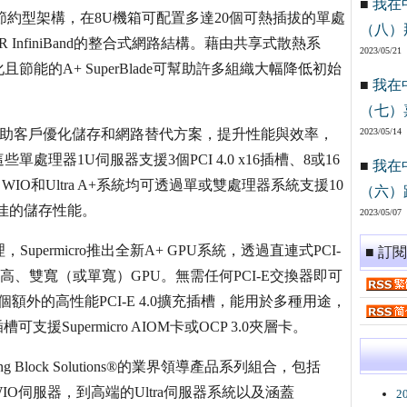
■
我在
的資源節約型架構，在8U機箱可配置多達20個可熱插拔的單處
（八）
R InfiniBand的整合式網路結構。藉由共享式散熱系
2023/05/21
能的A+ SuperBlade可幫助許多組織大幅降低初始
■
我在
（七）
/O選項，幫助客戶優化儲存和網路替代方案，提升性能與效率，
2023/05/14
器1U伺服器支援3個PCI 4.0 x16插槽、8或16
■
我在
O和Ultra A+系統均可透過單或雙處理器系統支援10
（六）
絕佳的儲存性能。
2023/05/07
permicro推出全新A+ GPU系統，透過直連式PCI-
■ 訂
8張全高、雙寬（或單寬）GPU。無需任何PCI-E交換器即可
外的高性能PCI-E 4.0擴充插槽，能用於多種用途，
援Supermicro AIOM卡或OCP 3.0夾層卡。
ding Block Solutions®的業界領導產品系列組合，包括
IO伺服器，到高端的Ultra伺服器系統以及涵蓋
2