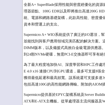
全新A+ SuperBlade採用性能與密度經優化
理器節點、100G EDR以及即將推出高達200G HD
統、電源和網路基礎架構，此款高性能、密度優化且節
資本和營運上的支出。
Supermicro A+ WIO系統提供了廣泛的I
並能找到與客戶應用領域完美匹配的解決方案。這些單處理
DIMM版本，以及備援式高效白金級電源供應器。WI
到24顆NVMe硬碟，無需PCI-E交換器即可享有
為了最大程度地加快AI、深度學習和HPC工作處理，Su
E 4.0 x16 連接CPU到GPU通道，最多可支援
獲得最低延遲和最高頻寬。該系統還可支援多達3個額
包括高達100G的高性能網路傳輸。附加的AIOM插槽可支
Supermicro提供基於EPYC架構系統及Server Buil
ATX和E-ATX主機板。從單處理器主流伺服器及W