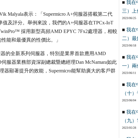
■
我在
三）上
 Malyala表示：「Supermicro A+伺服器搭載第二代
2023/06/25
準值及評分。舉例來說，我們的A+伺服器在TPCx-IoT
■
我在
nPro™ 採用新型高頻AMD EPYC 7Fx2處理器，相較
二）最
的性能和最優異的性價比。」
2023/06/18
YC處理器的全新系列伺服器，特別是業界首款應用AMD
■
我在
服器業務部資深副總裁暨總經理Dan McNamara如此
一）兩
處理器顯著提升的效能，Supermicro能幫助廣大的客戶群
2023/06/11
■
我在
（十）
2023/06/04
■
我在
（九）
2023/05/28