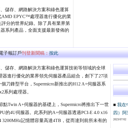
I）為企業級運算、儲存、網路解決方案和綠色運算
MD EPYC™處理器進行優化的業
及評分的世界紀錄。除了具有業界第
A+伺服器系列產品，全面支援最新發佈的
萬電子報訂戶
刊登新聞稿：
按此
CI）為企業級運算、儲存、網路解決方案和綠色運算技術等領域的全球
處理器進行優化的業界領先伺服器產品組合，創下了27項
型平台，Supermicro新推出的H12 A+伺服器系
Fx2系列處理器。
節點Twin A+伺服器的基礎上，Supermicro將推出下一世
■
我在
4U伺服器。此系列的A+伺服器透過PCI-E 4.0 x16
四）阿
2023/07/02
 3200MHz記憶體容量高達4TB，從而達到前所未有的