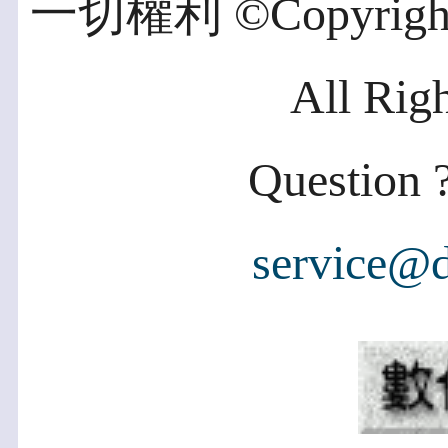
一切權利 ©Copyright 2
All Rig
Question ?
service@d