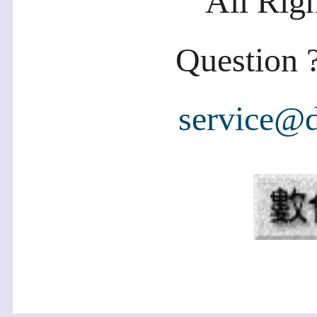
All Rig
Question ?
service@d