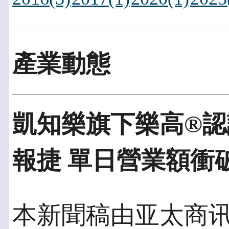
產業動態
凱知樂旗下樂高®️
報捷 單日營業額衝破
本新聞稿由亚太商讯發佈