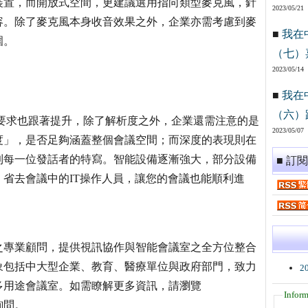
裝置，而開放式空間，更建議選用指向類型麥克風，針
2023/05/21
容。除了麥克風本身收音效果之外，企業亦需考慮到麥
■
我在
圍。
（七）
2023/05/14
■
我在
（六）
要求也跟著提升，除了解析度之外，企業還需注意的是
2023/05/07
度」，是否足夠涵蓋整個會議空間；而深度的表現則在
到每一位發話者的特寫。智能設備逐漸強大，部分設備
■ 訂
省去會議中的IT操作人員，讓您的會議也能順利進
之專業顧問，提供視訊協作與智能會議室之全方位整合
象包括中大型企業、教育、醫療單位與政府部門，致力
2
多用途會議室。如需瞭解更多資訊，請瀏覽
Inform
tw詢問。