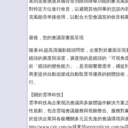
業則需要挑選具備背景消除與降噪功能的麥克風
對特定方位進行收音，以避開其他同事的交談內
克風能否串接使用，以配合大型會議室的收音範
最後，您的會議室畫面呈現
隨著4K超高清攝影鏡頭問世，企業對於畫面呈現
鏡頭的廣度與深度，廣度指的是鏡頭的「可視角
於「鏡頭的變焦能力」，是否能響應需求，捕捉
商更提供自動追蹤或自動取景等優異的韌體技術，
行。
【關於雲準科技】
雲準科技為企業視訊會議與多媒體協作解決方案
性規劃，包含雲端會議服務與視聽整合。服務對
於提供企業與各級機關多元且先進的會議環境與
http://www.cvtc.com.tw或來信service@cvtc.com.