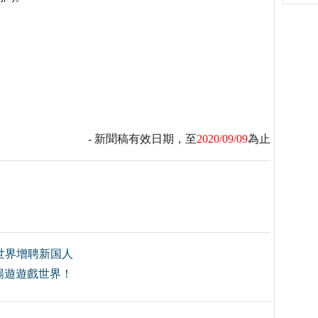
- 新聞稿有效日期，至
2020/09/09
為止
世界增聘新国人
一同暢遊遊戲世界！