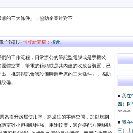
考慮的三大條件」，協助企業針對不
萬電子報訂戶
刊登新聞稿：
按此
我們的工作流程，日常辦公的筆記型電腦或是手機裝
的團體空間，筆電的鏡頭或是其內建的收放音裝置，已
理出「挑選視訊會議設備時應考慮的三大條件」，協助
邊設備。
■
我在
四）阿
2023/07/02
近年企業為提升房屋使用率，將過往的零碎空間，加以規劃
■
我在
會議室雖小但機動性強、用途較廣，適合搭配方便移動
三）上