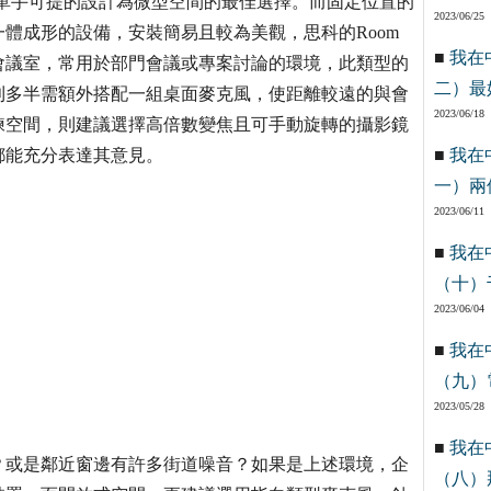
，輕巧且單手可提的設計為微型空間的最佳選擇。而固定位置的
2023/06/25
體成形的設備，安裝簡易且較為美觀，思科的Room
■
我在
型會議室，常用於部門會議或專案討論的環境，此類型的
二）最
則多半需額外搭配一組桌面麥克風，使距離較遠的與會
2023/06/18
練空間，則建議選擇高倍數變焦且可手動旋轉的攝影鏡
都能充分表達其意見。
■
我在
一）兩
2023/06/11
■
我在
（十）
2023/06/04
■
我在
（九）
2023/05/28
■
我在
？或是鄰近窗邊有許多街道噪音？如果是上述環境，企
（八）