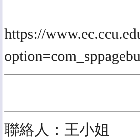
https://www.ec.ccu.ed
option=com_sppageb
聯絡人：王小姐