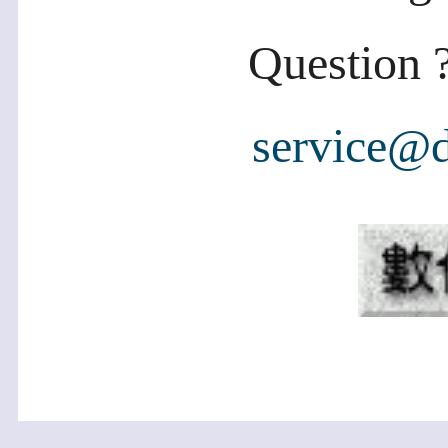
Question ?
service@d