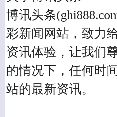
博讯头条(ghi888.
彩新闻网站，致力
资讯体验，让我们
的情况下，任何时
站的最新资讯。