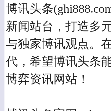
博讯头条(ghi888
新闻站台，打造多
与独家博讯观点。
代，希望博讯头条
博弈资讯网站！