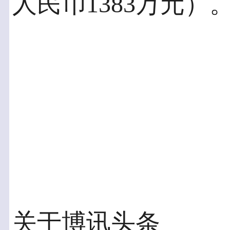
人民币1383万元）
关于博讯头条