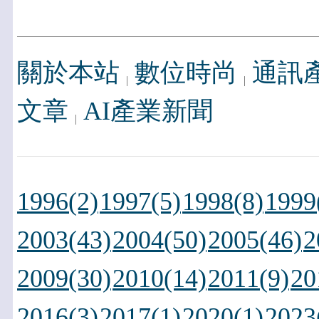
關於本站
數位時尚
通訊
文章
AI產業新聞
1996(2)
1997(5)
1998(8)
1999
2003(43)
2004(50)
2005(46)
2
2009(30)
2010(14)
2011(9)
20
2016(3)
2017(1)
2020(1)
2023