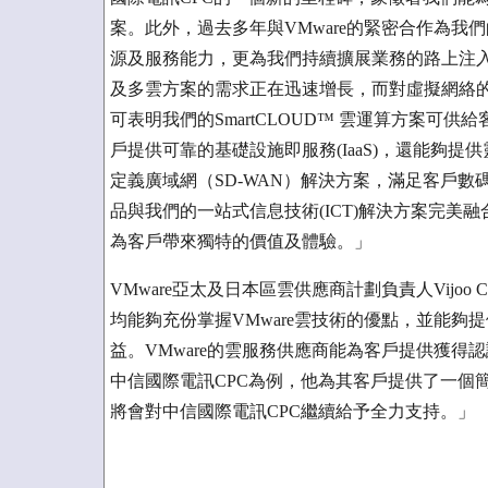
案。此外，過去多年與VMware的緊密合作為
源及服務能力，更為我們持續擴展業務的路上注
及多雲方案的需求正在迅速增長，而對虛擬網絡的需求也十分
可表明我們的SmartCLOUD™ 雲運算方案可供
戶提供可靠的基礎設施即服務(IaaS)，還能夠提
定義廣域網（SD-WAN）解決方案，滿足客戶數
品與我們的一站式信息技術(ICT)解決方案完美
為客戶帶來獨特的價值及體驗。」
VMware亞太及日本區雲供應商計劃負責人Vijoo Chac
均能夠充份掌握VMware雲技術的優點，並能
益。VMware的雲服務供應商能為客戶提供獲
中信國際電訊CPC為例，他為其客戶提供了一個
將會對中信國際電訊CPC繼續給予全力支持。」