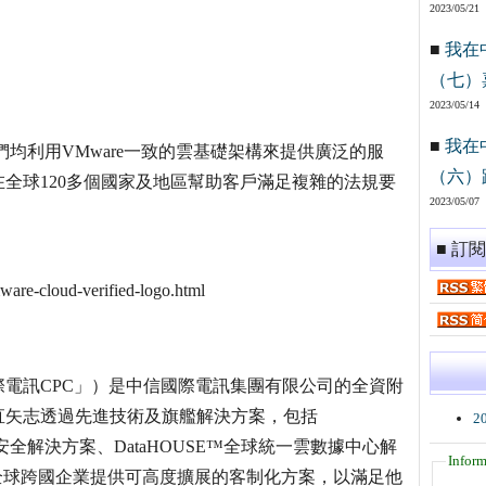
2023/05/21
■
我在
（七）
2023/05/14
■
我在
商，他們均利用VMware一致的雲基礎架構來提供廣泛的服
（六）
全球120多個國家及地區幫助客戶滿足複雜的法規要
2023/05/07
■ 訂
ware-cloud-verified-logo.html
電訊CPC」）是中信國際電訊集團有限公司的全資附
一直矢志透過先進技術及旗艦解決方案，包括
2
™信息安全解決方案、DataHOUSE™全球統一雲數據中心解
Inform
，為全球跨國企業提供可高度擴展的客制化方案，以滿足他