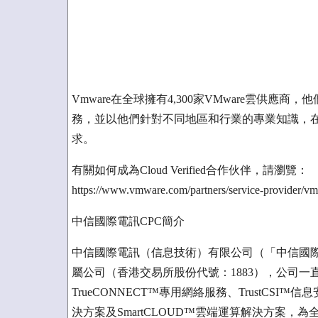
Vmware在全球擁有4,300家VMware雲供應
務，並以他們針對不同地區和行業的專業知識，在
求。
有關如何成為Cloud Verified合作伙伴，請瀏覽：
https://www.vmware.com/partners/service-provider/vm
中信國際電訊CPC簡介
中信國際電訊（信息技術）有限公司（「中信國際
屬公司（香港交易所股份代號：1883），公司
TrueCONNECT™專用網絡服務、TrustCSI
決方案及SmartCLOUD™雲端運算解決方案