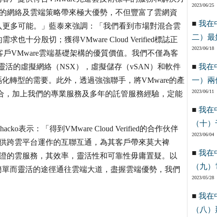
2023/06/25
我們的網絡及雲端策略帶來極大優勢，不但豐富了雲網資
■
我在
入更多可能。」藍泰來強調：「我們看到市場對混合雲
二）最
殷切；獲得VMware Cloud Verified標誌正
2023/06/18
給客戶VMware雲端基礎架構的優質價值。我們不僅為客
供靈活的虛擬網絡（NSX），虛擬儲存（vSAN）和軟件
■
我在
碼化轉型的需要。此外，透過強強聯手，將VMware的產
一）兩
2023/06/11
融合，加上我們的專業服務及多年的託管服務經驗，定能
■
我在
（十）
ko表示：「得到VMware Cloud Verified的合作伙伴
2023/06/04
夠提供跨雲平台運作的互聯互通，為其客戶帶來莫大裨
■
我在
得認證的雲服務，其效率，靈活性和可靠性毋庸置疑。以
（九）
簡單而靈活的途徑通往雲端大道，盡握雲端優勢，我們
2023/05/28
■
我在
（八）