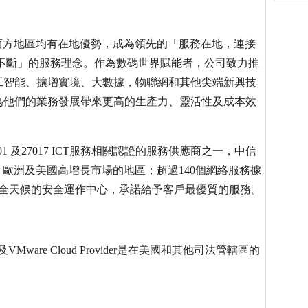
西方地區均有在地優勢，成為領先的「服務在地，連接
不斷」的服務理念。作為數碼世界賦能者，公司致力推
工智能、擴增實境、大數據，物聯網和其他尖端新興技
為他們的業務發展帶來更高的生產力、靈活性及成本效
27001 及27017 ICT服務相關認證的服務供應商之一，中信
、歐洲及美國高增長市場的地區；超過140個網絡服務據
2個全天候的安全運作中心，承諾給予客戶最優質的服務。
ified及VMware Cloud Provider是在美國和其他司法管轄區的