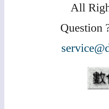
All Rig
Question ?
service@d