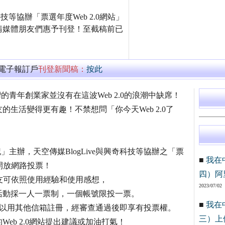
技等協辦「票選年度Web 2.0網站」
請媒體朋友們惠予刊登！至截稿前已
萬電子報訂戶
刊登新聞稿：
按此
灣的青年創業家並沒有在這波Web 2.0的浪潮中缺席！
生活變得更有趣！不禁想問「你今天Web 2.0了
記」主辦，天空傳媒BlogLive與興奇科技等協辦之「票
■
我在
30開放網路投票！
四）阿
eb.php，網友可依照使用經驗和使用感想，
2023/07/02
活動採一人一票制，一個帳號限投一票。
■
我在
也可以用其他信箱註冊，經審查通過後即享有投票權。
三）上
eb 2.0網站提出建議或加油打氣！