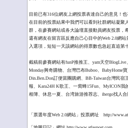
目前已有316位網友上網投票表達自己的意見！也有
在目前的投票結果中我們可以看到社群網站凝聚人氣
群，在參賽網站或各大論壇直接動員網友投票，希望
還有網友在留言區反應自己心目中的Web 2.0
入選項，短短一天該網站的得票數也急起直追第
截稿前參賽網站有funP推推王、yam天空BlogLive
Monday興奇購物、台灣巴布Buboo、BabyHo
Din.Ben.Don訂便當團購網、BB-Taiwan台灣民宿
報、Kara24H K歌王、一窩蜂15Fun、MyICO
相簿、休息一夏、台湾旅游推荐志、ihergo找人
「票選年度Web 2.0網站」投票網址 http://www.atlaspo
「地圖日記」網址 http://www.atlaspost.com