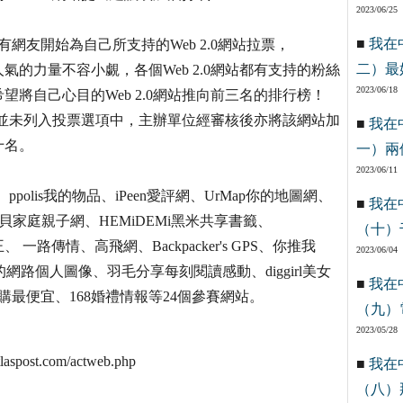
2023/06/25
■
我在
網友開始為自己所支持的Web 2.0網站拉票，
二）最
的力量不容小覷，各個Web 2.0網站都有支持的粉絲
2023/06/18
將自己心目的Web 2.0網站推向前三名的排行榜！
網站並未列入投票選項中，主辦單位經審核後亦將該網站加
■
我在
十名。
一）兩
2023/06/11
、ppolis我的物品、iPeen愛評網、UrMap你的地圖網、
■
我在
me寶貝家庭親子網、HEMiDEMi黑米共享書籤、
（十）
王、 一路傳情、高飛網、Backpacker's GPS、你推我
2023/06/04
N我的網路個人圖像、羽毛分享每刻閱讀感動、diggirl美女
■
我在
合購最便宜、168婚禮情報等24個參賽網站。
（九）
2023/05/28
st.com/actweb.php
■
我在
（八）