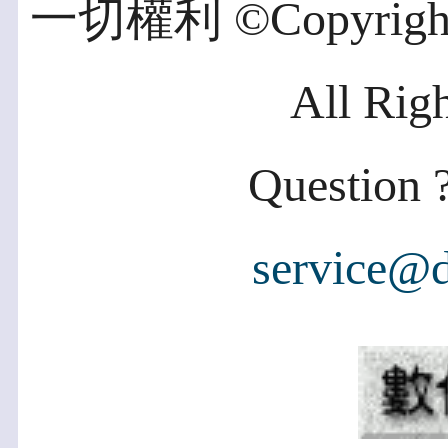
一切權利 ©Copyright 2
All Rig
Question ?
service@d