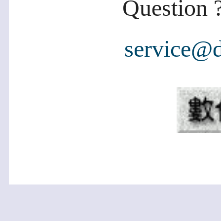
Question ?
service@d