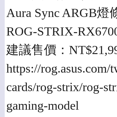
Aura Sync AR
ROG-STRIX-RX67
建議售價：NT$21
https://rog.asus.com/
cards/rog-strix/rog-s
gaming-model