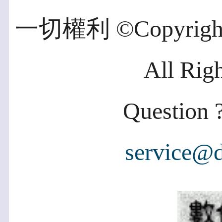
一切權利 ©Copyright 2
All Rig
Question ?
service@d