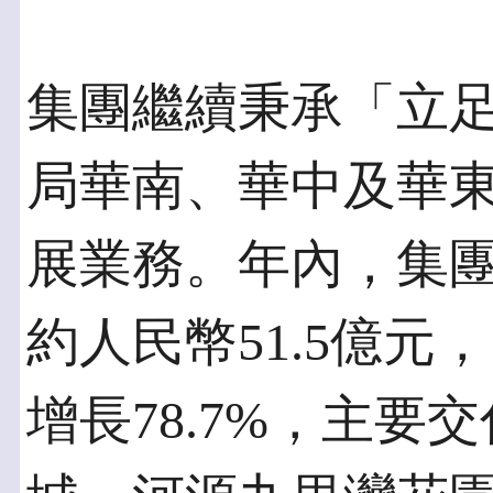
集團繼續秉承「立
局華南、華中及華
展業務。年內，集團
約人民幣51.5億
增長78.7%，主要