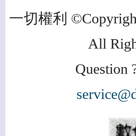
一切權利 ©Copyright 2
All Rig
Question ?
service@d