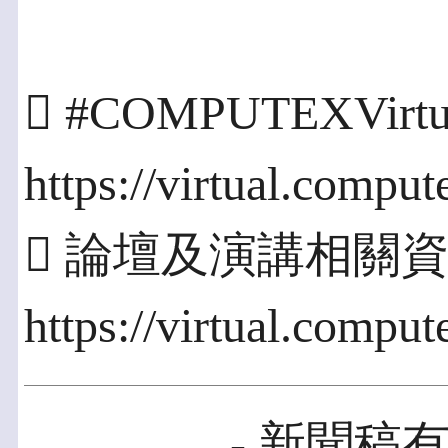
 #COMPUTEXVi
https://virtual.comput
 論壇及演講相關
https://virtual.comput
- 新聞稿有