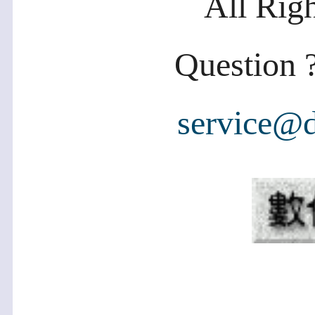
All Rig
Question ?
service@d