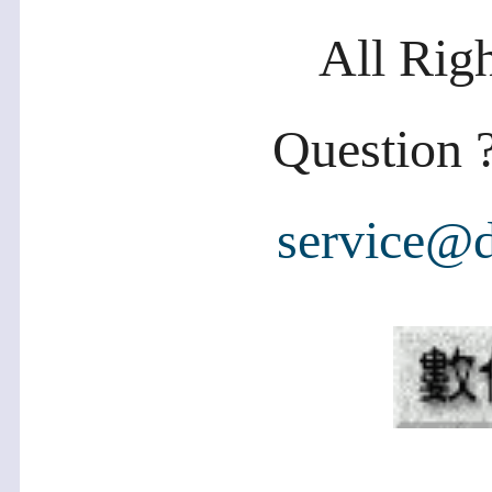
All Rig
Question ?
service@d