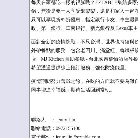
每天在家都吃一樣的很膩嗎？EZTABLE集結
鍋，無論是要一人享受獨樂樂，還是和家人一起在
只可以享現折85折優惠，指定銀行卡友、車主最再
政、第一銀行、華南銀行、新光銀行及 Lexus車主.
面對全新的疫情挑戰，不只台灣，世界也持續與疫
外帶餐點的服務，包含老四川、滿堂紅、犇鐵板燒
店、MJ Kitchen 自助餐廳 - 台北國泰萬
希望透過提供線上預訂服務，強化防疫能量。
疫情期間努力奮戰之餘，在吃的方面就不要為難
同事增進幸福感，期待生活回到常軌。
聯絡人 ：Jenny Lin
聯絡電話：0972155100
電子郵件：jenny.lin@eztable.com