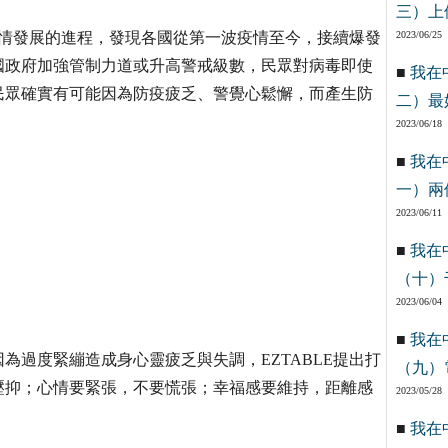
三）上
國疫情發展的進程，發現各國從第一波疫情至今，接續爆發
2023/06/25
國政府加強管制力道或升高警戒級數，民眾對病毒即使
■
我在
民眾確實有可能因為防疫疲乏、警覺心鬆懈，而產生防
二）最
2023/06/18
■
我在
一）兩
2023/06/11
■
我在
（十）
2023/06/04
■
我在
為過度緊繃造成身心靈疲乏與失調，EZTABLE提出打
（九）
壓抑；心情要緊張，不要慌張；幸福感要維持，距離感
2023/05/28
■
我在