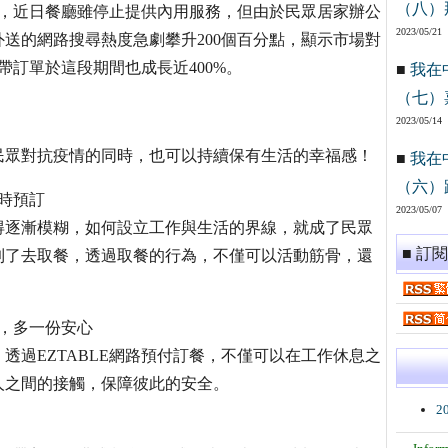
（八）
觀察，近日餐廳雖停止提供內用服務，但由於民眾居家辦公
2023/05/21
送的網路搜尋熱度急劇攀升200個百分點，顯示市場對
帶訂單於這段期間也成長近400%。
■
我在
（七）
2023/05/14
台民眾對抗疫情的同時，也可以持續保有生活的幸福感！
■
我在
（六）
隨時預訂
2023/05/07
得逐漸模糊，如何設立工作與生活的界線，就成了民眾
■ 訂
到了去取餐，透過取餐的行為，不僅可以活動筋骨，還
，多一份安心
透過EZTABLE網路預付訂餐，不僅可以在工作休息之
人之間的接觸，保障彼此的安全。
2