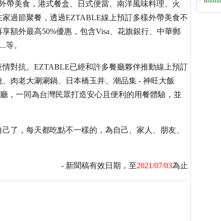
Inform
多家外帶美食，港式餐盒、日式便當、南洋風味料理、火
家過節聚餐，透過EZTABLE線上預訂多樣外帶美食不
享額外最高50%優惠，包含Visa、花旗銀行、中華郵
..等。
情對抗。EZTABLE已經和許多餐廳夥伴推動線上預訂
、肉老大涮涮鍋、日本橋玉井、潮品集 - 神旺大飯
怡酒店等餐廳，一同為台灣民眾打造安心且便利的用餐體驗，並
自己了，每天都吃點不一樣的，為自己、家人、朋友、
- 新聞稿有效日期，至
2021/07/03
為止