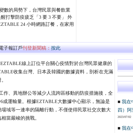
在充滿變數的局勢下，台灣民眾與餐飲業
醒打擊防疫疲乏「3 要 3 不要」 外
TABLE 24 小時網路訂餐，在家用
萬電子報訂戶
刊登新聞稿：
按此
，EZTABLE線上訂位平台關心疫情對於台灣民眾健康的
TABLE收集台灣、日本及韓國的數據資料，剖析在充滿
對。
居家工作、異地辦公等減少人流跨區移動的防疫措施後，全
6成運輸量。根據EZTABLE大數據中心顯示，無論是
■
我在
動場域等一連串的隔離行動，不僅使得民眾社交次數大
四）阿
2023/07/02
臨相當嚴峻的挑戰。
■
我在