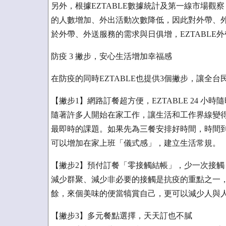
另外，根據EZTABLE數據統計及第一線市場
的人數增加、外出活動次數降低，因此對外帶、外
於外帶、外送服務的需求與日俱增，EZTABLE外
防疫 3 撇步，安心生活增加幸福感
在防疫的同時EZTABLE也提供3個撇步，讓全
【撇步1】網路訂餐超方便，EZTABLE 24 小時
隨著許多人開始在家工作，讓生活和工作界線變
最即時的課題。如果先為三餐安排好時間，時間
可以增加在家上班「儀式感」，建立生活常規。
【撇步2】預付訂餐「零接觸結帳」，少一次接觸
減少群聚、減少非必要的接觸是抗疫的重點之一，
餘，來個美味的便當犒賞自己，更可以減少人與
【撇步3】多元餐點選擇，天天訂也不膩