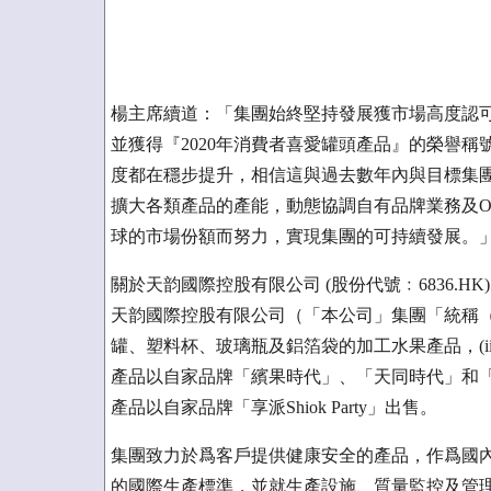
楊主席續道：「集團始終堅持發展獲市場高度認
並獲得『2020年消費者喜愛罐頭產品』的榮譽
度都在穩步提升，相信這與過去數年內與目標集
擴大各類產品的產能，動態協調自有品牌業務及O
球的市場份額而努力，實現集團的可持續發展。
關於天韵國際控股有限公司 (股份代號﹕6836.HK)
天韵國際控股有限公司（「本公司」集團「統稱（及
罐、塑料杯、玻璃瓶及鋁箔袋的加工水果產品，(ii)
產品以自家品牌「繽果時代」、「天同時代」和
產品以自家品牌「享派Shiok Party」出售。
集團致力於爲客戶提供健康安全的產品，作爲國內
的國際生產標準，並就生產設施、質量監控及管理獲授B