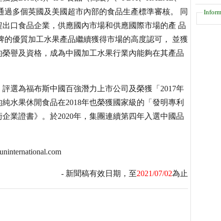
證，集團還通過多個英國及美國超市內部的食品生產標準審核。 同
Inform
出口食品企業，供應國內市場和供應國際市場的產 品
品牌的優質加工水果產品繼續獲得市場的高度認可， 並獲
的榮譽及資格，成為中國加工水果行業內能夠在其產品
》評選為福布斯中國百強潛力上市公司及榮獲「2017年
純水果休閒食品在2018年也榮獲國家級的「發明專利
術企業證書》。於2020年，集團連續第四年入選中國品
rnational.com
- 新聞稿有效日期，至
2021/07/02
為止