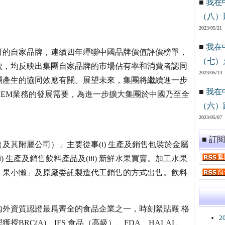
■
我在
（八）
2023/05/21
■
我在
可的自家品牌，連續四年蟬聯中國品牌價值評價榜單，
（七）
稱號，均反映出集團自家品牌的市場佔有率和消費者認同
2023/05/14
團產生的協同效應有關。展望未來，集團將繼續進一步
■
我在
EM業務的發展需要，為進一步擴大集團於中國乃至全
（六）
」
2023/05/07
■ 訂
其附屬公司）」主要從事(i) 生產及銷售包裝於金屬
 生產及銷售飲料產品及(iii) 新鮮水果買賣。加工水果
「果小懶」及原廠委託製造代工銷售的方式出售。飲料
外資質認證最爲齊全的食品企業之一，時刻緊貼嚴 格
2
RC(A)、IFS 食品（高級）、FDA、HALAL、