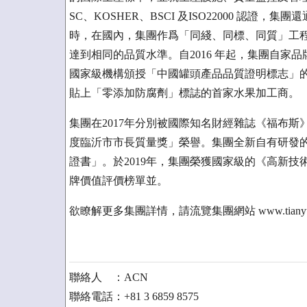
SC、KOSHER、BSCI 及ISO22000 認
時，在國內，集團作爲「同綫、同標、同質」工程
達到相同的品質水準。自2016 年起，集團自家
國家級機構頒授「中國罐頭產品品質證明標志」
貼上「零添加防腐劑」標誌的首家水果加工商。
集團在2017年分別被國際知名財經雜誌《福布斯
度臨沂市市長質量獎」榮譽。集團全新自有研發的
證書」。於2019年，集團榮獲國家級的《高新技
牌價值評價榜單並。
欲瞭解更多集團詳情，請流覽集團網站 www.tianyuninte
聯絡人 ：ACN
聯絡電話：+81 3 6859 8575