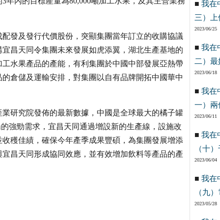
年內的目標產量為80,000噸加工水果，及其主營業務
■
我在
三）上
2023/06/25
成配發及發行代價股份，突顯集團當年訂立的收購協議
■
我在
購宜昌天同令集團未來發展如虎添翼，湖北生產基地的
二）最
加工水果產品的產能，有利集團於中國中部發展亞熱帶
2023/06/18
品的倉儲及運輸安排，對集團以自有品牌開拓中國華中
■
我在
一）兩
產業研究院發佈的最新數據，中國是全球最大的橘子罐
2023/06/11
場的強勁需求，宜昌天同通過增設新的生產線，設施改
■
我在
並收穫佳績，確保今年產季成果豐碩，為集團發展增添
（十）
與宜昌天同形成協同效應，並有效增加飲料等產品的產
2023/06/04
■
我在
（九）
2023/05/28