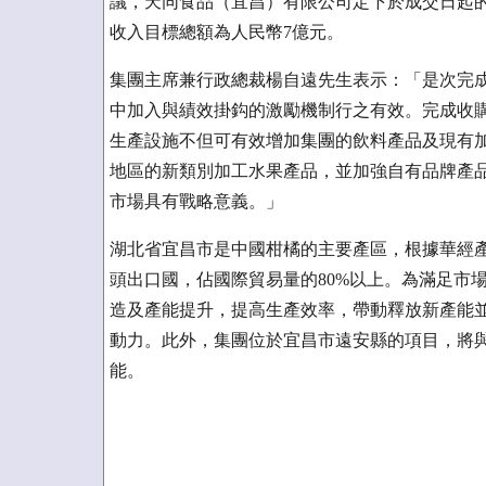
議，天同食品（宜昌）有限公司定下於成交日起的3
收入目標總額為人民幣7億元。
集團主席兼行政總裁楊自遠先生表示：「是次完
中加入與績效掛鈎的激勵機制行之有效。完成收
生產設施不但可有效增加集團的飲料產品及現有
地區的新類別加工水果產品，並加強自有品牌產
市場具有戰略意義。」
湖北省宜昌市是中國柑橘的主要產區，根據華經
頭出口國，佔國際貿易量的80%以上。為滿足市
造及產能提升，提高生產效率，帶動釋放新產能
動力。此外，集團位於宜昌市遠安縣的項目，將
能。