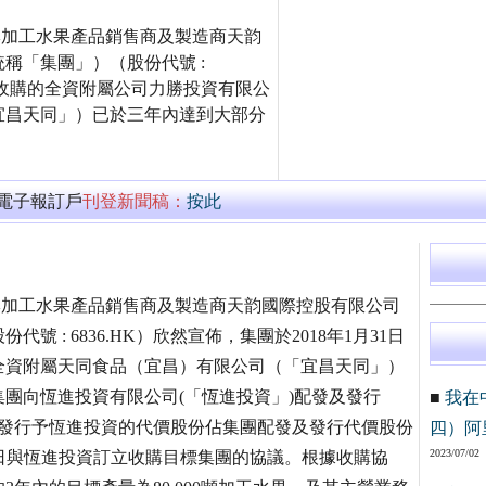
領先的品牌加工水果產品銷售商及製造商天韵
稱「集團」）（股份代號 :
日完成收購的全資附屬公司力勝投資有限公
宜昌天同」）已於三年內達到大部分
萬電子報訂戶
刊登新聞稿：
按此
國領先的品牌加工水果產品銷售商及製造商天韵國際控股有限公司
: 6836.HK）欣然宣佈，集團於2018年1月31日
全資附屬天同食品（宜昌）有限公司（「宜昌天同」）
團向恆進投資有限公司(「恆進投資」)配發及發行
■
我在
配發及發行予恆進投資的代價股份佔集團配發及發行代價股份
四）阿
2023/07/02
月15日與恆進投資訂立收購目標集團的協議。根據收購協