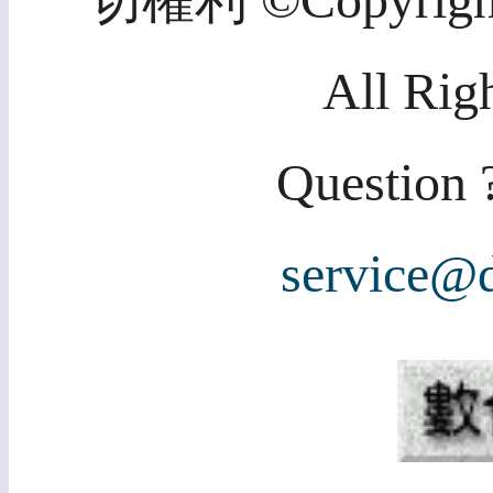
一切權利 ©Copyright 2
All Rig
Question ?
service@d