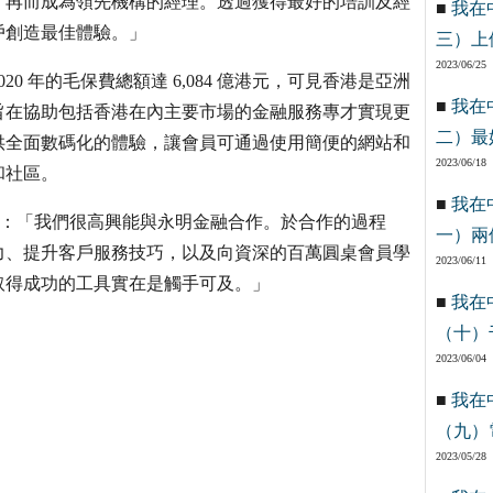
，再而成為領先機構的經理。透過獲得最好的培訓及經
■
我在
戶創造最佳體驗。」
三）上
2023/06/25
 年的毛保費總額達 6,084 億港元，可見香港是亞洲
■
我在
，旨在協助包括香港在內主要市場的金融服務專才實現更
二）最
供全面數碼化的體驗，讓會員可通過使用簡便的網站和
2023/06/18
和社區。
■
我在
FS 表示：「我們很高興能與永明金融合作。於合作的過程
一）兩
力、提升客戶服務技巧，以及向資深的百萬圓桌會員學
2023/06/11
取得成功的工具實在是觸手可及。」
■
我在
（十）
2023/06/04
■
我在
（九）
2023/05/28