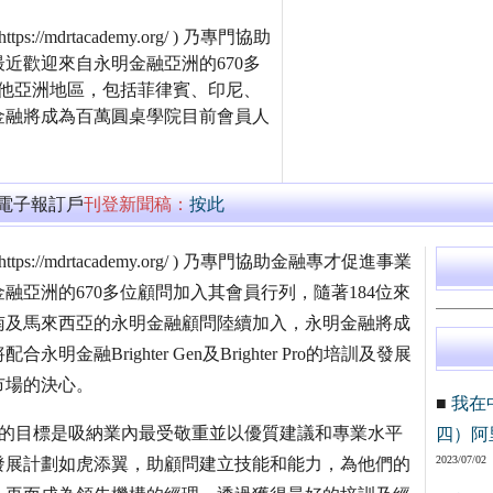
s://mdrtacademy.org/ ) 乃專門協助
近歡迎來自永明金融亞洲的670多
其他亞洲地區，包括菲律賓、印尼、
金融將成為百萬圓桌學院目前會員人
萬電子報訂戶
刊登新聞稿：
按此
ttps://mdrtacademy.org/ ) 乃專門協助金融專才促進事業
亞洲的670多位顧問加入其會員行列，隨著184位來
南及馬來西亞的永明金融顧問陸續加入，永明金融將成
Brighter Gen及Brighter Pro的培訓及發展
市場的決心。
■
我在
明金融的目標是吸納業內最受敬重並以優質建議和專業水平
四）阿
2023/07/02
發展計劃如虎添翼，助顧問建立技能和能力，為他們的