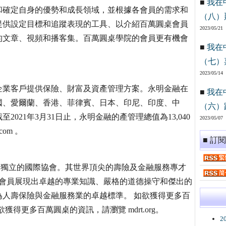
■
我在
和確定自身的優勢和成長領域，並根據各會員的需求和
（八）
提供設定目標和追蹤表現的工具、以介紹百萬圓桌會員
2023/05/21
的文章、視頻和播客集。百萬圓桌學院的會員更有機會
■
我在
（七）
2023/05/14
企業客戶提供保險、財富及資產管理方案。永明金融在
■
我在
國、愛爾蘭、香港、菲律賓、日本、印尼、印度、中
（六）
021年3月31日止，永明金融的產管理總值為13,040
2023/05/07
om 。
■ 訂
為獨立的國際協會。其世界頂尖的壽險及金融服務專才
圓桌會員展現出卓越的專業知識、嚴格的道德操守和傑出的
人壽保險與金融服務業的卓越標準。 如欲獲得更多百
﹔如欲獲得更多百萬圓桌的資訊，請瀏覽 mdrt.org。
2