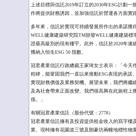
上述目標與信託2019年訂立的2030年ESG計
作將提供財務誘因，並加強信託於營運各方面實
多年來，信託於實現可持續發展所作出的承諾獲
WELL健康建築研究院TM頒發WELL健康建築標
證最高級別的現有樓宇。此外，信託於2020年
獲納入恒生ESG 50 指數。
冠君產業信託行政總裁王家琦女士表示：「今天
程碑，能鞏固我們一直以來推動ESG表現的承諾
實現財務價值及業務契機。展望未來，我們將繼
及為社會帶來正面改變。我們很高興在此旅程上
係。」
有關冠君產業信託（股份代號：2778）
冠君產業信託擁有及投資提供租金收入的寫字樓
業。現時擁有花園道三號及朗豪坊兩幢地標性物業，