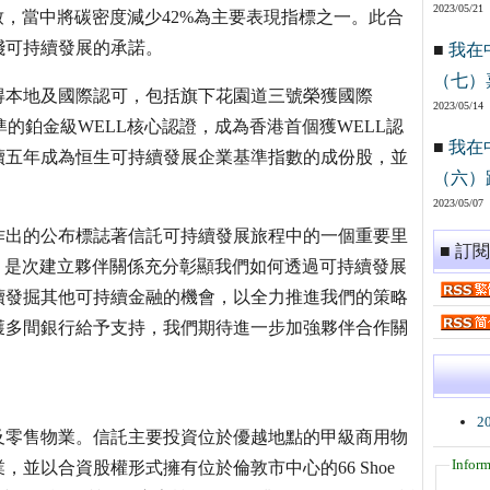
2023/05/21
劃一致，當中將碳密度減少42%為主要表現指標之一。此合
踐可持續發展的承諾。
■
我在
（七）
得本地及國際認可，包括旗下花園道三號榮獲國際
2023/05/14
準的鉑金級WELL核心認證，成為香港首個獲WELL認
■
我在
連續五年成為恒生可持續發展企業基準指數的成份股，並
（六）
2023/05/07
作出的公布標誌著信託可持續發展旅程中的一個重要里
■ 訂
。是次建立夥伴關係充分彰顯我們如何透過可持續發展
續發掘其他可持續金融的機會，以全力推進我們的策略
獲多間銀行給予支持，我們期待進一步加強夥伴合作關
2
及零售物業。信託主要投資位於優越地點的甲級商用物
Inform
並以合資股權形式擁有位於倫敦市中心的66 Shoe