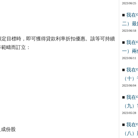
2023/06/25
■
我在
二）最
2023/06/18
預定目標時，即可獲得貸款利率折扣優惠。該等可持續
■
我在
等範疇而訂立：
一）兩
2023/06/11
■
我在
（十）
2023/06/04
■
我在
（九）
2023/05/28
■
我在
之成份股
（八）