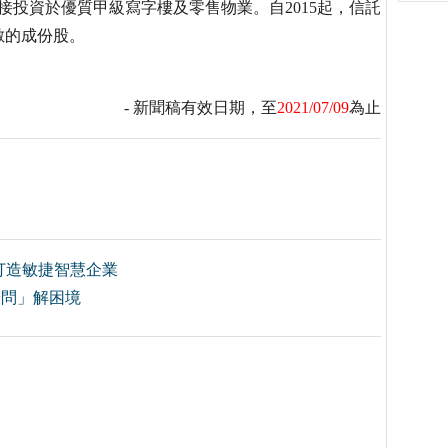
直接投資於優質甲級寫字樓及零售物業。自2015起，信託
數的成份股。
- 新聞稿有效日期，至
2021/07/09
為止
打造敏捷智慧企業
師給問」解困境