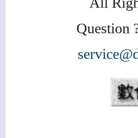
All Rig
Question ?
service@d