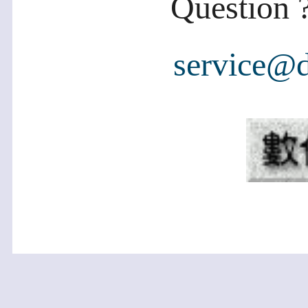
Question ?
service@d