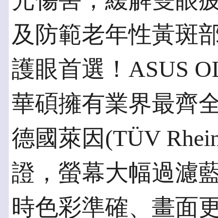
光傷害，緩解雙眼
及防範老年性黃斑
護眼首選！ASUS 
華碩擁有業界最齊全
德國萊因(TÜV Rhei
證，螢幕大幅過濾
時色彩準確、畫面